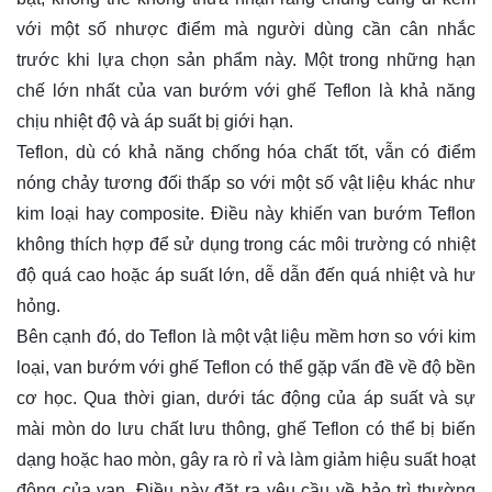
với một số nhược điểm mà người dùng cần cân nhắc
trước khi lựa chọn sản phẩm này. Một trong những hạn
chế lớn nhất của van bướm với ghế Teflon là khả năng
chịu nhiệt độ và áp suất bị giới hạn.
Teflon, dù có khả năng chống hóa chất tốt, vẫn có điểm
nóng chảy tương đối thấp so với một số vật liệu khác như
kim loại hay composite. Điều này khiến van bướm Teflon
không thích hợp để sử dụng trong các môi trường có nhiệt
độ quá cao hoặc áp suất lớn, dễ dẫn đến quá nhiệt và hư
hỏng.
Bên cạnh đó, do Teflon là một vật liệu mềm hơn so với kim
loại, van bướm với ghế Teflon có thể gặp vấn đề về độ bền
cơ học. Qua thời gian, dưới tác động của áp suất và sự
mài mòn do lưu chất lưu thông, ghế Teflon có thể bị biến
dạng hoặc hao mòn, gây ra rò rỉ và làm giảm hiệu suất hoạt
động của van. Điều này đặt ra yêu cầu về bảo trì thường