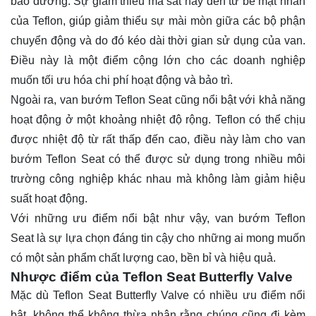
bảo dưỡng. Sự giảm thiểu ma sát này đến từ bề mặt nhẵn
của Teflon, giúp giảm thiểu sự mài mòn giữa các bộ phận
chuyển động và do đó kéo dài thời gian sử dụng của van.
Điều này là một điểm cộng lớn cho các doanh nghiệp
muốn tối ưu hóa chi phí hoạt động và bảo trì.
Ngoài ra, van bướm Teflon Seat cũng nổi bật với khả năng
hoạt động ở một khoảng nhiệt độ rộng. Teflon có thể chịu
được nhiệt độ từ rất thấp đến cao, điều này làm cho van
bướm Teflon Seat có thể được sử dụng trong nhiều môi
trường công nghiệp khác nhau mà không làm giảm hiệu
suất hoạt động.
Với những ưu điểm nổi bật như vậy, van bướm Teflon
Seat là sự lựa chọn đáng tin cậy cho những ai mong muốn
có một sản phẩm chất lượng cao, bền bỉ và hiệu quả.
Nhược điểm của Teflon Seat Butterfly Valve
Mặc dù Teflon Seat Butterfly Valve có nhiều ưu điểm nổi
bật, không thể không thừa nhận rằng chúng cũng đi kèm