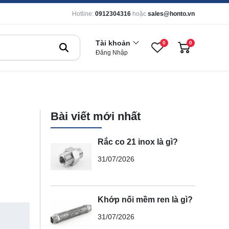
Hotline:
0912304316
hoặc
sales@honto.vn
Tài khoản
0
0
Đăng Nhập
Bài viết mới nhất
Rắc co 21 inox là gì?
31/07/2026
Khớp nối mềm ren là gì?
31/07/2026