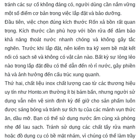
tránh các sự cố không đáng có, người dùng cần nắm vững
một số điểm cơ bản trong việc lắp đặt và bảo dưỡng.
Đầu tiên, việc chọn đúng kích thước Rốn xả bồn rất quan
trọng. Kích thước cần phù hợp với bồn rửa để đảm bảo
khả năng thoát nước nhanh chóng và không gây tắc
nghẽn. Trước khi lắp đặt, nên kiểm tra kỹ xem bề mặt kết
nối có sạch sẽ và không có vật cản nào. Bất kỳ sự lỏng lẻo
nào trong lắp đặt đều có thể dẫn đến rò rỉ nước, gây phiền
hà và ảnh hưởng đến cấu trúc xung quanh.
Thứ hai, chất liệu inox chất lượng cao từ các thương hiệu
uy tín như Honto.vn thường ít bị bám bẩn, nhưng người sử
dụng vẫn nên vệ sinh định kỳ để giữ cho sản phẩm luôn
được sáng bóng và tránh sự tích tụ của các mảnh vụn thức
ăn, dầu mỡ. Bạn có thể sử dụng nước ấm cùng xà phòng
nhẹ để lau sạch. Tránh sử dụng các chất tẩy rửa mạnh
hoặc đồ dụng cụ có bề mặt nhám, vì chúng có thể làm trầy