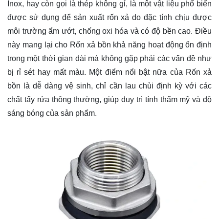
Inox, hay còn gọi là thép không gỉ, là một vật liệu phổ biến
được sử dụng để sản xuất rốn xả do đặc tính chịu được
môi trường ẩm ướt, chống oxi hóa và có độ bền cao. Điều
này mang lại cho Rốn xả bồn khả năng hoạt động ổn định
trong một thời gian dài mà không gặp phải các vấn đề như
bị rỉ sét hay mất màu. Một điểm nổi bật nữa của Rốn xả
bồn là dễ dàng vệ sinh, chỉ cần lau chùi định kỳ với các
chất tẩy rửa thông thường, giúp duy trì tính thẩm mỹ và độ
sáng bóng của sản phẩm.