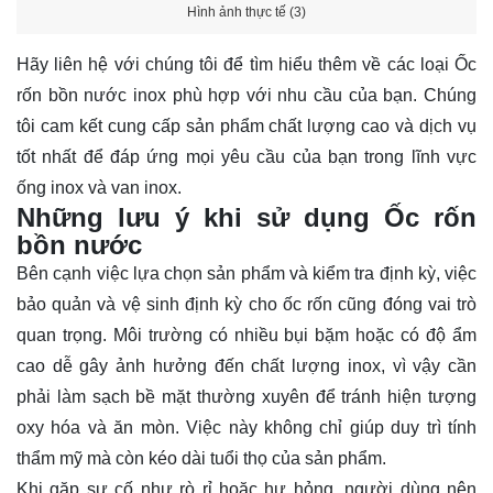
Hình ảnh thực tế (3)
Hãy
liên hệ
với chúng tôi để tìm hiểu thêm về các loại Ốc
rốn bồn nước inox phù hợp với nhu cầu của bạn. Chúng
tôi cam kết cung cấp sản phẩm chất lượng cao và dịch vụ
tốt nhất để đáp ứng mọi yêu cầu của bạn trong lĩnh vực
ống inox và van inox.
Những lưu ý khi sử dụng Ốc rốn
bồn nước
Bên cạnh việc lựa chọn sản phẩm và kiểm tra định kỳ, việc
bảo quản và vệ sinh định kỳ cho ốc rốn cũng đóng vai trò
quan trọng. Môi trường có nhiều bụi bặm hoặc có độ ẩm
cao dễ gây ảnh hưởng đến chất lượng inox, vì vậy cần
phải làm sạch bề mặt thường xuyên để tránh hiện tượng
oxy hóa và ăn mòn. Việc này không chỉ giúp duy trì tính
thẩm mỹ mà còn kéo dài tuổi thọ của sản phẩm.
Khi gặp sự cố như rò rỉ hoặc hư hỏng, người dùng nên