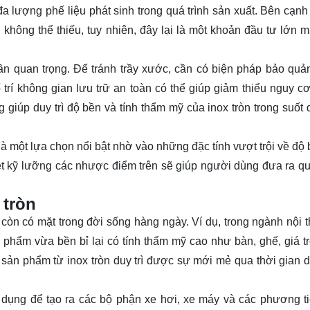
 lượng phế liệu phát sinh trong quá trình sản xuất. Bên cạnh 
u không thể thiếu, tuy nhiên, đây lại là một khoản đầu tư lớn 
n quan trọng. Để tránh trầy xước, cần có biện pháp bảo quả
trí không gian lưu trữ an toàn có thể giúp giảm thiểu nguy cơ
 giúp duy trì độ bền và tính thẩm mỹ của inox tròn trong suốt 
là một lựa chọn nổi bật nhờ vào những đặc tính vượt trội về độ 
t kỹ lưỡng các nhược điểm trên sẽ giúp người dùng đưa ra qu
 tròn
 còn có mặt trong đời sống hàng ngày. Ví dụ, trong ngành nội t
 phẩm vừa bền bỉ lại có tính thẩm mỹ cao như bàn, ghế, giá t
 sản phẩm từ inox tròn duy trì được sự mới mẻ qua thời gian d
g dụng để tạo ra các bộ phận xe hơi, xe máy và các phương t