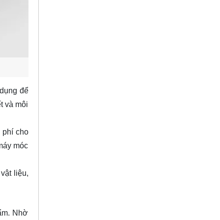
 dụng để
ết và môi
i phí cho
 máy móc
ật liệu,
hẩm. Nhờ