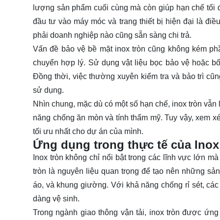
lượng sản phẩm cuối cùng mà còn giúp hạn chế tối đa
đầu tư vào máy móc và trang thiết bị hiện đại là điề
phải doanh nghiệp nào cũng sẵn sàng chi trả.
Vấn đề bảo vệ bề mặt inox tròn cũng không kém phầ
chuyển hợp lý. Sử dụng vật liệu bọc bảo vệ hoặc bố 
Đồng thời, việc thường xuyên kiểm tra và bảo trì cũng
sử dụng.
Nhìn chung, mặc dù có một số hạn chế, inox tròn vẫn 
năng chống ăn mòn và tính thẩm mỹ. Tuy vậy, xem xé
tối ưu nhất cho dự án của mình.
Ứng dụng trong thực tế của Inox
Inox tròn không chỉ nổi bật trong các lĩnh vực lớn mà
tròn là nguyên liệu quan trọng để tạo nên những sản
áo, và khung giường. Với khả năng chống rỉ sét, các
dàng vệ sinh.
Trong ngành giao thông vận tải, inox tròn được ứn