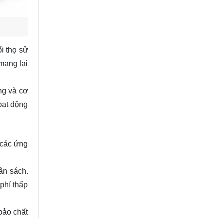
i thọ sử
 mang lại
ng và cơ
oạt động
 các ứng
ân sách.
 phí thấp
bảo chất