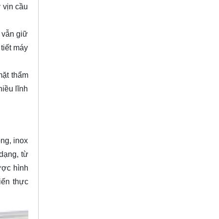
 vịn cầu
 vẫn giữ
 tiết máy
mặt thẩm
hiều lĩnh
ông, inox
dạng, từ
được hình
iến thực