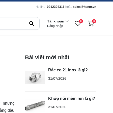
Hotline:
0912304316
hoặc
sales@honto.vn
Tài khoản
0
0
Đăng Nhập
Bài viết mới nhất
Rắc co 21 inox là gì?
31/07/2026
Khớp nối mềm ren là gì?
ới những
31/07/2026
hàng đầu