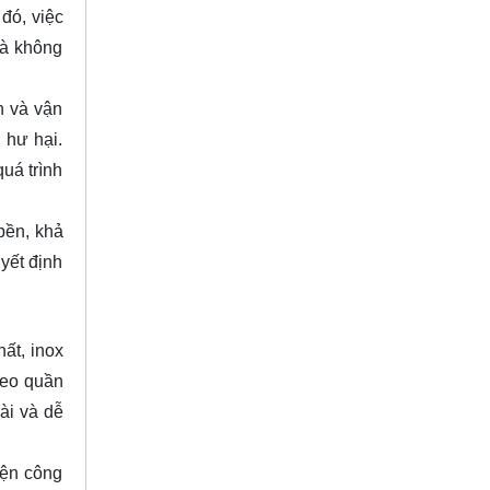
đó, việc
mà không
n và vận
 hư hại.
quá trình
bền, khả
yết định
hất, inox
reo quần
ài và dễ
iện công