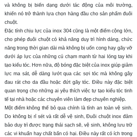
và không bị biến dạng dưới tác động của môi trường,
khiến nó trở thành lựa chọn hàng đầu cho sản phẩm đuôi
chuột.
Đặc tính chịu lực của inox 304 cũng là một điểm cộng lớn,
cho phép đuôi chuột có khả năng duy trì hình dáng, chức
năng trong thời gian dài mà không bị uốn cong hay gãy vỡ
dưới áp lực của những cú chạm mạnh từ hai lóng tay khi
tạo kiểu tóc. Hơn nữa, độ bóng đặc biệt của inox giúp giảm
lực ma sát, dễ dàng lướt qua các sợi tóc mà không gây
đau rát cho da đầu hoặc đứt gãy tóc. Điều này đặc biệt
quan trọng cho những ai yêu thích việc tự tạo kiểu tóc tinh
tế tại nhà hoặc các chuyên viên làm đẹp chuyên nghiệp.
Một điểm không thể bỏ qua chính là tính an toàn vệ sinh.
Do không bị rỉ sét và rất dễ vệ sinh, Đuôi chuột inox đảm
bảo duy trì được trạng thái sạch sẽ, vệ sinh, không lưu trữ
các vi khuẩn hay chất bẩn có hại. Điều này rất có ích trong