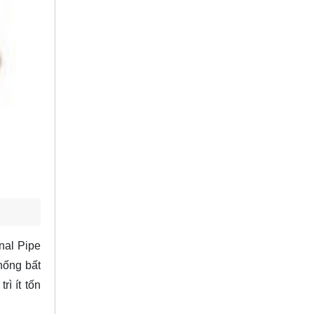
nal Pipe
hống bất
ì ít tốn