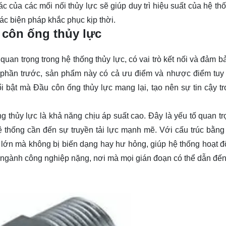
xác của các mối nối thủy lực sẽ giúp duy trì hiệu suất của hệ t
ác biện pháp khắc phục kịp thời.
côn ống thủy lực
uan trọng trong hệ thống thủy lực, có vai trò kết nối và đảm b
 ở phần trước, sản phẩm này có cả ưu điểm và nhược điểm tuy
i bật mà Đầu côn ống thủy lực mang lại, tạo nên sự tin cậy t
 thủy lực là khả năng chịu áp suất cao. Đây là yếu tố quan t
 thống cần đến sự truyền tải lực mạnh mẽ. Với cấu trúc bằng 
t lớn mà không bị biến dạng hay hư hỏng, giúp hệ thống hoạt đ
ác ngành công nghiệp nặng, nơi mà mọi gián đoạn có thể dẫn đến 