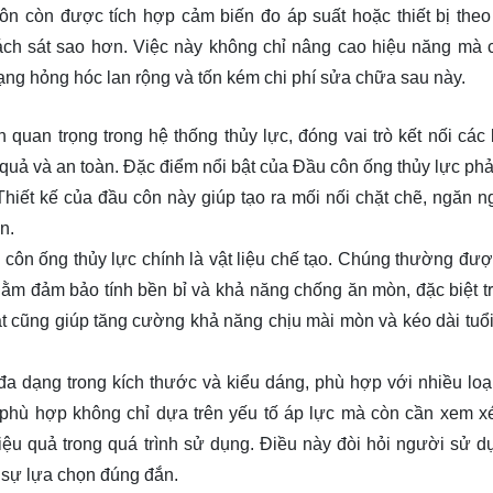
ôn còn được tích hợp cảm biến đo áp suất hoặc thiết bị theo 
cách sát sao hơn. Việc này không chỉ nâng cao hiệu năng mà 
trạng hỏng hóc lan rộng và tốn kém chi phí sửa chữa sau này.
quan trọng trong hệ thống thủy lực, đóng vai trò kết nối các
uả và an toàn. Đặc điểm nổi bật của Đầu côn ống thủy lực phả
hiết kế của đầu côn này giúp tạo ra mối nối chặt chẽ, ngăn ng
n.
 côn ống thủy lực chính là vật liệu chế tạo. Chúng thường đượ
hằm đảm bảo tính bền bỉ và khả năng chống ăn mòn, đặc biệt t
ặt cũng giúp tăng cường khả năng chịu mài mòn và kéo dài tuổi
đa dạng trong kích thước và kiểu dáng, phù hợp với nhiều loạ
 phù hợp không chỉ dựa trên yếu tố áp lực mà còn cần xem xé
iệu quả trong quá trình sử dụng. Điều này đòi hỏi người sử d
ó sự lựa chọn đúng đắn.