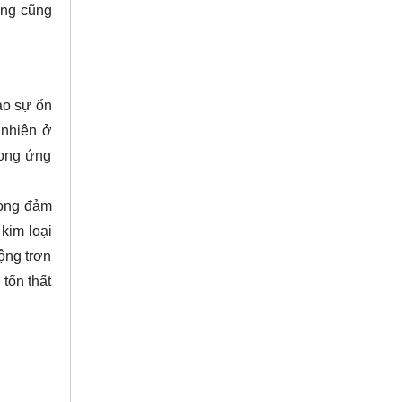
hống cũng
ảo sự ổn
 nhiên ở
rong ứng
rọng đảm
kim loại
ộng trơn
tổn thất