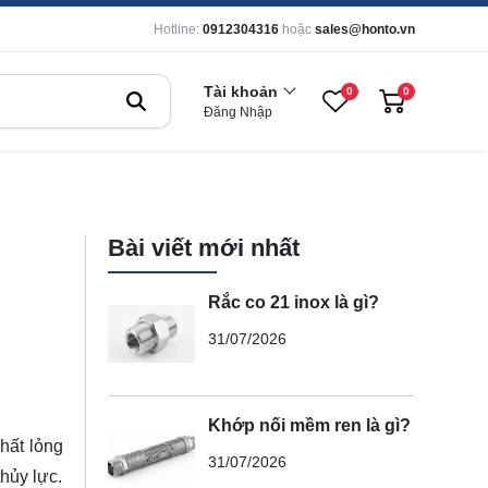
Hotline:
0912304316
hoặc
sales@honto.vn
Tài khoản
0
0
Đăng Nhập
Bài viết mới nhất
Rắc co 21 inox là gì?
31/07/2026
Khớp nối mềm ren là gì?
chất lỏng
31/07/2026
hủy lực.