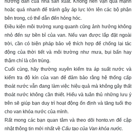
hướng dẫn của nhà sản xuất. Không nên vặn quá mạnh
hoặc quá nhanh để tránh gây áp lực lớn lên các bộ phận
bên trong, có thể dẫn đến hỏng hóc.
Điều kiện môi trường xung quanh cũng ảnh hưởng không
nhỏ đến sự bền bỉ của van. Nếu van được lắp đặt ngoài
trời, cần có biện pháp bảo vệ thích hợp để chống lại tác
động của thời tiết và môi trường như mưa, bụi bẩn hay
thậm chí là côn trùng.
Cuối cùng, hãy thường xuyên kiểm tra áp suất nước và
kiểm tra độ kín của van để đảm bảo rằng hệ thống cấp
thoát nước vẫn đang làm việc hiệu quả mà không gây thất
thoát nước không cần thiết. Hiểu và tuân thủ những lưu ý
trên sẽ giúp bạn duy trì hoạt động ổn định và tăng tuổi thọ
cho van khóa nước của mình.
Rất mong các bạn quan tâm và theo dõi
honto.vn
để cập
nhật thông tin mới nhất về
Cấu tạo của Van khóa nước.