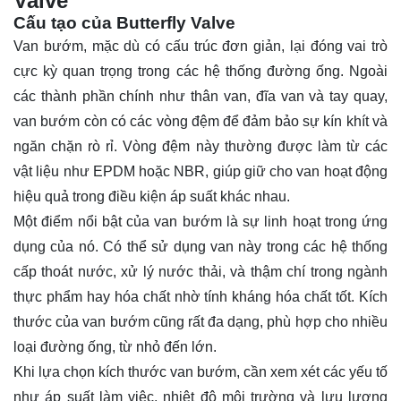
Valve
Cấu tạo của Butterfly Valve
Van bướm, mặc dù có cấu trúc đơn giản, lại đóng vai trò
cực kỳ quan trọng trong các hệ thống đường ống. Ngoài
các thành phần chính như thân van, đĩa van và tay quay,
van bướm còn có các vòng đệm để đảm bảo sự kín khít và
ngăn chặn rò rỉ. Vòng đệm này thường được làm từ các
vật liệu như EPDM hoặc NBR, giúp giữ cho van hoạt động
hiệu quả trong điều kiện áp suất khác nhau.
Một điểm nổi bật của van bướm là sự linh hoạt trong ứng
dụng của nó. Có thể sử dụng van này trong các hệ thống
cấp thoát nước, xử lý nước thải, và thậm chí trong ngành
thực phẩm hay hóa chất nhờ tính kháng hóa chất tốt. Kích
thước của van bướm cũng rất đa dạng, phù hợp cho nhiều
loại đường ống, từ nhỏ đến lớn.
Khi lựa chọn kích thước van bướm, cần xem xét các yếu tố
như áp suất làm việc, nhiệt độ môi trường và lưu lượng