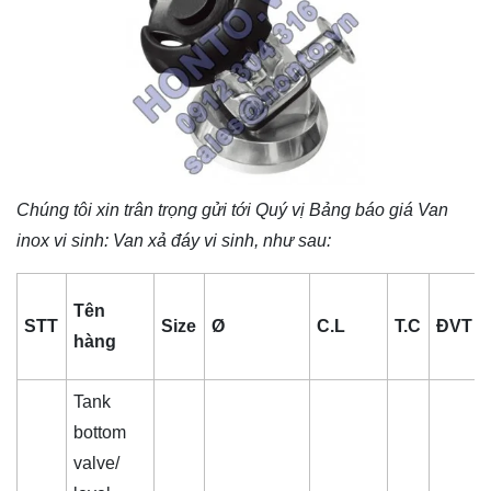
Chúng tôi xin trân trọng gửi tới Quý vị Bảng báo giá
Van
inox vi sinh
: Van xả đáy vi sinh, như sau:
Tên
STT
Size
Ø
C.L
T.C
ĐVT
hàng
Tank
bottom
valve/