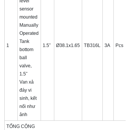
level
sensor
mounted
Manually
Operated
Tank
1
1.5"
Ø38.1x1.65
TB316L
3A
Pcs
bottom
ball
valve,
1.5"
Van xả
đáy vi
sinh, kết
nối như
ảnh
TỔNG CỘNG