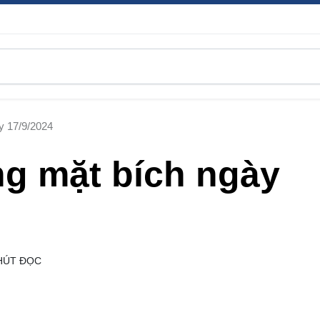
y 17/9/2024
ng mặt bích ngày
HÚT ĐỌC