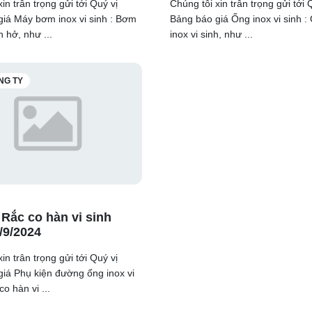
in trân trọng gửi tới Quý vị
Chúng tôi xin trân trọng gửi tới 
iá Máy bơm inox vi sinh : Bơm
Bảng báo giá Ống inox vi sinh :
 hở, như ...
inox vi sinh, như ...
NG TY
 Rắc co hàn vi sinh
/9/2024
in trân trọng gửi tới Quý vị
iá Phụ kiện đường ống inox vi
co hàn vi ...