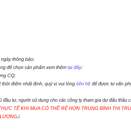
từ ngày thông báo;
dùng để chọn sản phẩm xem thêm
tại đây
;
ượng CQ;
 thời điểm nhất định, quý vị vui lòng
liên hệ
để được tư vấn p
chủ đầu tư, người sử dụng cho các công ty tham gia dự đấu thầu 
THỰC TẾ KHI MUA CÓ THỂ RẺ HƠN TRUNG BÌNH THỊ TR
Ố LƯỢNG
./.