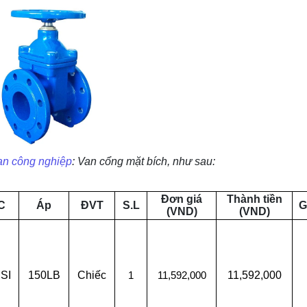
an công nghiệp
: Van cổng mặt bích, như sau:
Đơn giá
Thành tiền
C
Áp
ĐVT
S.L
G
(VND)
(VND)
SI
150LB
Chiếc
11,592,000
1
11,592,000