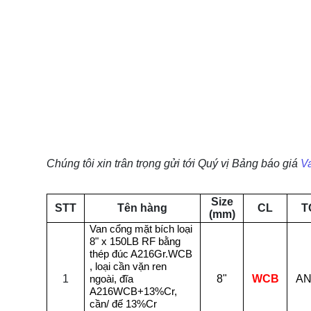
Chúng tôi xin trân trọng gửi tới Quý vị Bảng báo giá
V
Size
STT
Tên hàng
CL
T
(mm)
Van cổng mặt bích loại
8" x 150LB RF bằng
thép đúc A216Gr.WCB
, loại cần vặn ren
1
8"
WCB
AN
ngoài, đĩa
A216WCB+13%Cr,
cần/ đế 13%Cr