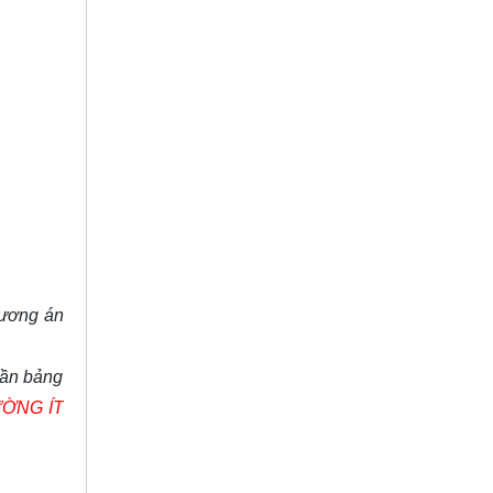
hương án
cần bảng
ƯỜNG ÍT