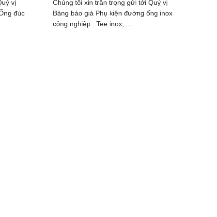
Quý vị
Chúng tôi xin trân trọng gửi tới Quý vị
 Ống đúc
Bảng báo giá Phụ kiện đường ống inox
công nghiệp : Tee inox, ...