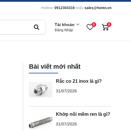
Hotline:
0912304316
hoặc
sales@honto.vn
Tài khoản
0
0
Đăng Nhập
Bài viết mới nhất
Rắc co 21 inox là gì?
31/07/2026
Khớp nối mềm ren là gì?
31/07/2026