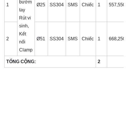
bướm
1
Ø25
SS304
SMS
Chiếc
1
557,550
tay
Rút vi
sinh,
Kết
2
Ø51
SS304
SMS
Chiếc
1
668,250
nối
Clamp
TỔNG CỘNG:
2