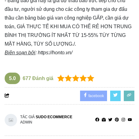
- Bảng báo giá này là giá dự thầu báo trực tiếp cho chủ
đầu tư, người sử dụng cho các công ty tham gia dự đấu
thầu cần bảng báo giá van công nghiệp GẤP, cần giá dự
toán, GIÁ THỰC TẾ KHI MUA CÓ THỂ RẺ HƠN TRUNG
BÌNH THỊ TRƯỜNG ÍT NHẤT TỪ 15-55% TÙY TỪNG
MẶT HÀNG, TÙY SỐ LƯỢNG./.
Biên soạn bởi
:
https://honto.vn/
5.0
677
Đánh giá
facebook
TÁC GIẢ
SUDO ECOMMERCE
ADMIN