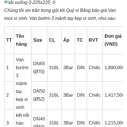
Chúng tôi xin trân trọng gửi tới Quý vị Bảng báo giá
Van
inox vi sinh
: Van bướm 3 mảnh tay kẹp vi sinh, như sau:
Tên
Đơn giá
TT
Size
CL
Áp
TC
ĐVT
hàng
(VND)
Van
DN65
1
bướm
316L
3Bar
DIN
Chiếc
1,890,000
(Ø70)
3
mảnh
DN50
tay
2
316L
3Bar
DIN
Chiếc
1,417,500
(Ø52)
kẹp vi
sinh
kết nối
DN40
3
316L
3Bar
DIN
Chiếc
1,215,000
hàn
(Ø40)