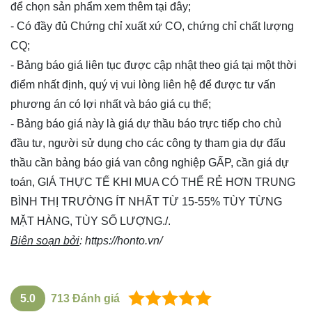
để chọn sản phẩm xem thêm
tại đây
;
- Có đầy đủ Chứng chỉ xuất xứ CO, chứng chỉ chất lượng
CQ;
- Bảng báo giá liên tục được cập nhật theo giá tại một thời
điểm nhất định, quý vị vui lòng
liên hệ
để được tư vấn
phương án có lợi nhất và báo giá cụ thể;
- Bảng báo giá này là giá dự thầu báo trực tiếp cho chủ
đầu tư, người sử dụng cho các công ty tham gia dự đấu
thầu cần bảng báo giá van công nghiệp GẤP, cần giá dự
toán, GIÁ THỰC TẾ KHI MUA CÓ THỂ RẺ HƠN TRUNG
BÌNH THỊ TRƯỜNG ÍT NHẤT TỪ 15-55% TÙY TỪNG
MẶT HÀNG, TÙY SỐ LƯỢNG./.
Biên soạn bởi
:
https://honto.vn/
5.0
713
Đánh giá