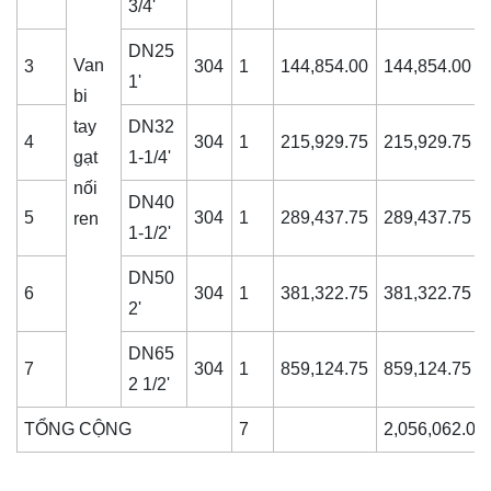
3/4'
DN25
Van
3
304
1
144,854.00
144,854.00
1'
bi
tay
DN32
4
304
1
215,929.75
215,929.75
gạt
1-1/4'
nối
DN40
5
304
1
289,437.75
289,437.75
ren
1-1/2'
DN50
6
304
1
381,322.75
381,322.75
2'
DN65
7
304
1
859,124.75
859,124.75
2 1/2'
TỔNG CỘNG
7
2,056,062.00