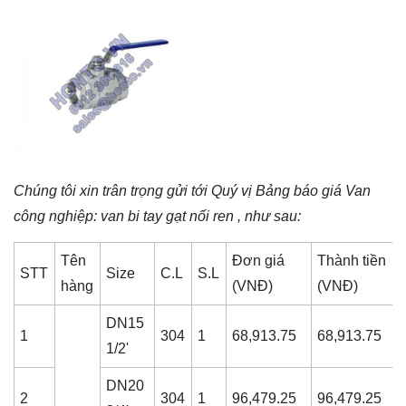
Chúng tôi xin trân trọng gửi tới Quý vị Bảng báo giá
Van
công nghiệp
: van bi tay gạt nối ren , như sau:
Tên
Đơn giá
Thành tiền
STT
Size
C.L
S.L
hàng
(VNĐ)
(VNĐ)
DN15
1
304
1
68,913.75
68,913.75
1/2'
DN20
2
304
1
96,479.25
96,479.25