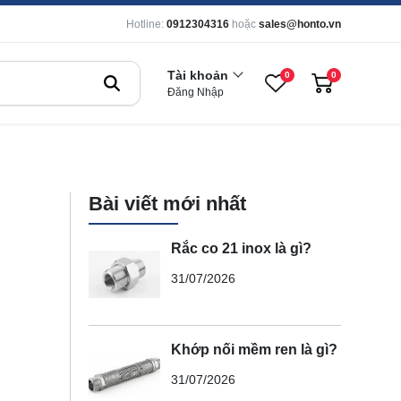
Hotline:
0912304316
hoặc
sales@honto.vn
Tài khoản
0
0
Đăng Nhập
Bài viết mới nhất
Rắc co 21 inox là gì?
31/07/2026
Khớp nối mềm ren là gì?
31/07/2026