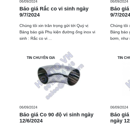
06/09/2024
06/09/2024
Báo giá Rắc co vi sinh ngày
Báo giá
9/7/2024
9/7/202
Chúng tôi xin trân trọng gửi tới Quý vị
Chúng tôi x
Bảng báo giá Phụ kiện đường ống inox vi
Bảng báo g
sinh : Rắc co vi ...
bơm, như s
TIN CHUYÊN GIA
TIN CH
06/09/2024
06/09/2024
Báo giá Co 90 độ vi sinh ngày
Báo giá 
12/6/2024
ngày 12