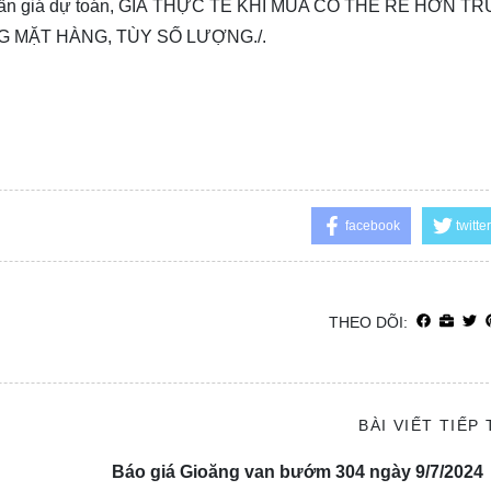
P, cần giá dự toán, GIÁ THỰC TẾ KHI MUA CÓ THỂ RẺ HƠN T
G MẶT HÀNG, TÙY SỐ LƯỢNG./.
facebook
twitter
THEO DÕI:
BÀI VIẾT TIẾP
Báo giá Gioăng van bướm 304 ngày 9/7/2024