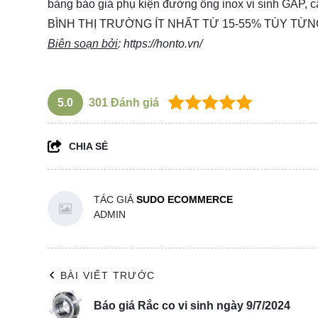
bảng báo giá phụ kiện đường ống inox vi sinh GẤ
BÌNH THỊ TRƯỜNG ÍT NHẤT TỪ 15-55% TÙY TỪN
Biên soạn bởi
:
https://honto.vn/
5.0
301
Đánh giá
CHIA SẺ
TÁC GIẢ
SUDO ECOMMERCE
ADMIN
BÀI VIẾT TRƯỚC
Báo giá Rắc co vi sinh ngày 9/7/2024