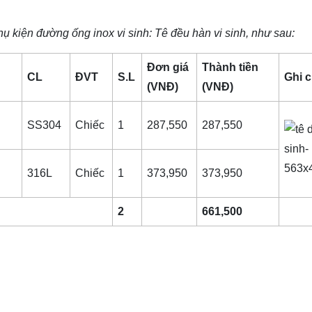
ụ kiện đường ống inox vi sinh
: Tê đều hàn vi sinh, như sau:
Đơn giá
Thành tiền
CL
ĐVT
S.L
Ghi 
(VNĐ)
(VNĐ)
SS304
Chiếc
1
287,550
287,550
316L
Chiếc
1
373,950
373,950
2
661,500