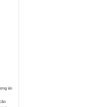
ương án
 cần