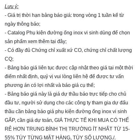
Lưu ý:
- Giá trị thời hạn bảng báo giá: trong vòng 1 tuần kể từ
ngày thông báo;
- Catalog Phụ kiện đường ống inox vi sinh dùng để chọn
sản phẩm xem thêm
tại đây
;
- Có đầy đủ Chứng chỉ xuất xứ CO, chứng chỉ chất lượng
CQ;
- Bảng báo giá liên tục được cập nhật theo giá tại một thời
điểm nhất định, quý vị vui lòng
liên hệ
để được tư vấn
phương án có lợi nhất và báo giá cụ thể;
- Bảng báo giá này là giá dự thầu báo trực tiếp cho chủ
đầu tư, người sử dụng cho các công ty tham gia dự đấu
thầu cần bảng báo giá phụ kiện đường ống inox vi sinh
GẤP, cần giá dự toán, GIÁ THỰC TẾ KHI MUA CÓ THỂ
RẺ HƠN TRUNG BÌNH THỊ TRƯỜNG ÍT NHẤT TỪ 15-
55% TÙY TỪNG MẶT HÀNG, TÙY SỐ LƯỢNG./.