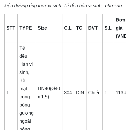
kiện đường ống inox vi sinh
: Tê đều hàn vi sinh, như sau:
Đơn
STT
TYPE
Size
C.L
TC
ĐVT
S.L
giá
(VND)
Tê
đều
Hàn vi
sinh,
Bề
mặt
DN40(Ø40
1
304
DIN
Chiếc
1
113,4
trong
x 1.5)
bóng
gương
ngoài
bóng