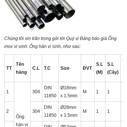
Chúng tôi xin trân trọng gửi tới Quý vị Bảng báo giá
Ống
inox vi sinh
: Ống hàn vi sinh, như sau:
Đ
Tên
S.L
S.L
TT
C.L
T.C
Size
ĐVT
gi
hàng
(M)
(Cây)
(
DIN
Ø18mm
1
304
M
1
1
7
11850
x 1.5mm
DIN
Ø28mm
2
304
M
1
1
1
11850
x 1.5mm
Ống
hàn vi
DIN
Ø52mm