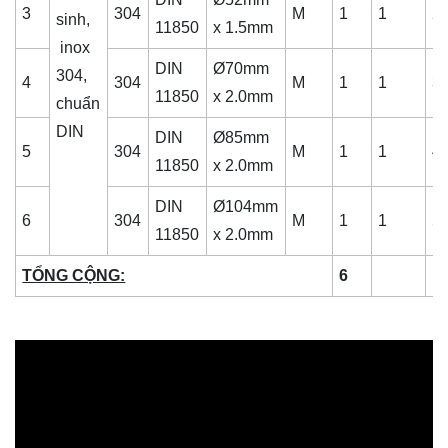
3
304
M
1
1
2
sinh,
11850
x 1.5mm
inox
DIN
Ø70mm
304,
4
304
M
1
1
3
11850
x 2.0mm
chuẩn
DIN
DIN
Ø85mm
5
304
M
1
1
4
11850
x 2.0mm
DIN
Ø104mm
6
304
M
1
1
5
11850
x 2.0mm
TỔNG CỘNG:
6