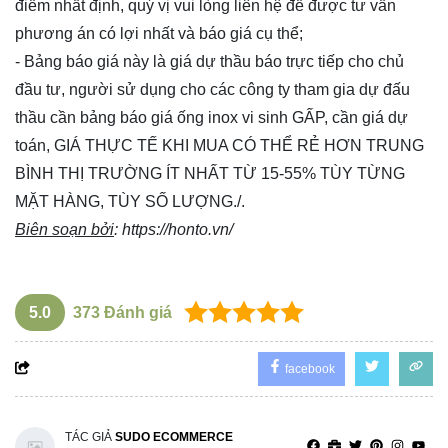
điểm nhất định, quý vị vui lòng
liên hệ
để được tư vấn
phương án có lợi nhất và báo giá cụ thể;
- Bảng báo giá này là giá dự thầu báo trực tiếp cho chủ
đầu tư, người sử dụng cho các công ty tham gia dự đấu
thầu cần bảng báo giá ống inox vi sinh GẤP, cần giá dự
toán, GIÁ THỰC TẾ KHI MUA CÓ THỂ RẺ HƠN TRUNG
BÌNH THỊ TRƯỜNG ÍT NHẤT TỪ 15-55% TÙY TỪNG
MẶT HÀNG, TÙY SỐ LƯỢNG./.
Biên soạn bởi
:
https://honto.vn/
5.0
373
Đánh giá
facebook
TÁC GIẢ
SUDO ECOMMERCE