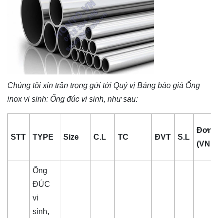
Chúng tôi xin trân trọng gửi tới Quý vị Bảng báo giá
Ống
inox vi sinh
: Ống đúc vi sinh, như sau:
Đơn g
STT
TYPE
Size
C.L
TC
ĐVT
S.L
(VND
Ống
ĐÚC
vi
sinh,