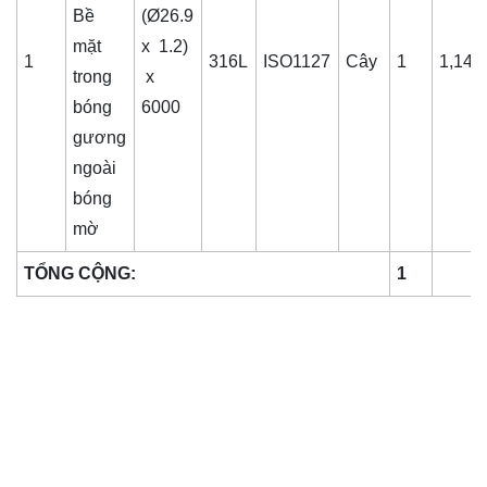
Bề
(Ø26.9
mặt
x 1.2)
1
316L
ISO1127
Cây
1
1,148
trong
x
bóng
6000
gương
ngoài
bóng
mờ
TỔNG CỘNG:
1