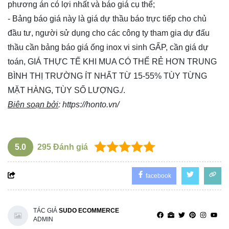
phương án có lợi nhất và báo giá cụ thể;
- Bảng báo giá này là giá dự thầu báo trực tiếp cho chủ
đầu tư, người sử dụng cho các công ty tham gia dự đấu
thầu cần bảng báo giá ống inox vi sinh GẤP, cần giá dự
toán, GIÁ THỰC TẾ KHI MUA CÓ THỂ RẺ HƠN TRUNG
BÌNH THỊ TRƯỜNG ÍT NHẤT TỪ 15-55% TÙY TỪNG
MẶT HÀNG, TÙY SỐ LƯỢNG./.
Biên soạn bởi
:
https://honto.vn/
5.0
295
Đánh giá
facebook
TÁC GIẢ
SUDO ECOMMERCE
ADMIN