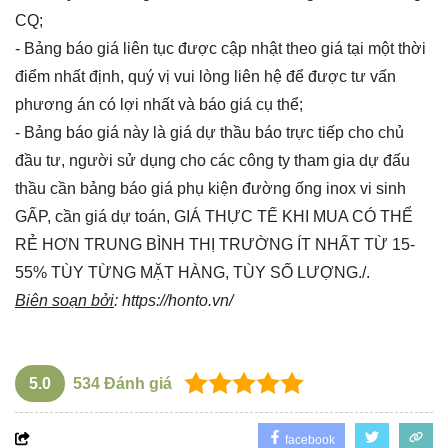
CQ;
- Bảng báo giá liên tục được cập nhật theo giá tại một thời
điểm nhất định, quý vị vui lòng
liên hệ
để được tư vấn
phương án có lợi nhất và báo giá cụ thể;
- Bảng báo giá này là giá dự thầu báo trực tiếp cho chủ
đầu tư, người sử dụng cho các công ty tham gia dự đấu
thầu cần bảng báo giá phụ kiện đường ống inox vi sinh
GẤP, cần giá dự toán, GIÁ THỰC TẾ KHI MUA CÓ THỂ
RẺ HƠN TRUNG BÌNH THỊ TRƯỜNG ÍT NHẤT TỪ 15-
55% TÙY TỪNG MẶT HÀNG, TÙY SỐ LƯỢNG./.
Biên soạn bởi
:
https://honto.vn/
5.0
534
Đánh giá
facebook