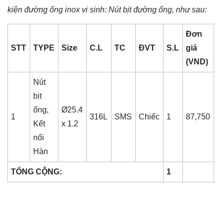
kiện đường ống inox vi sinh
: Nút bịt đường
ống
, như sau:
Đơn
STT
TYPE
Size
C.L
TC
ĐVT
S.L
giá
t
(VND)
(
Nút
bịt
ống,
Ø25.4
1
316L
SMS
Chiếc
1
87,750
8
Kết
x 1.2
nối
Hàn
TỔNG CỘNG:
1
8