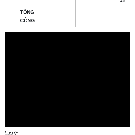
TỔNG
CỘNG
Lưu ý: