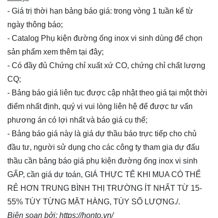
- Giá trị thời hạn bảng báo giá: trong vòng 1 tuần kể từ
ngày thông báo;
- Catalog Phụ kiện đường ống inox vi sinh dùng để chọn
sản phẩm xem thêm
tại đây
;
- Có đầy đủ Chứng chỉ xuất xứ CO, chứng chỉ chất lượng
CQ;
- Bảng báo giá liên tục được cập nhật theo giá tại một thời
điểm nhất định, quý vị vui lòng
liên hệ
để được tư vấn
phương án có lợi nhất và báo giá cụ thể;
- Bảng báo giá này là giá dự thầu báo trực tiếp cho chủ
đầu tư, người sử dụng cho các công ty tham gia dự đấu
thầu cần bảng báo giá phụ kiện đường ống inox vi sinh
GẤP, cần giá dự toán, GIÁ THỰC TẾ KHI MUA CÓ THỂ
RẺ HƠN TRUNG BÌNH THỊ TRƯỜNG ÍT NHẤT TỪ 15-
55% TÙY TỪNG MẶT HÀNG, TÙY SỐ LƯỢNG./.
Biên soạn bởi
:
https://honto.vn/