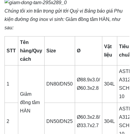
Chúng tôi xin trân trọng gửi tới Quý vị Bảng báo giá
Phụ
kiện đường ống inox vi sinh
:
Giảm đồng tâm HÀN
, như
sau:
Tên
Vật
Tiêu
STT
hàng/Quy
Size
Ø
liệu
chuẩn
cách
ASTM
Ø88.9x3.0/
A312,
1
DN80/DN50
304L
Ø60.3x2.8
SCH
Giảm
10
đồng tâm
ASTM
HÀN
Ø60.3x2.8/
A312,
2
DN50/DN25
304L
Ø33.7x2.7
SCH
10