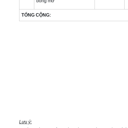
bóng mờ
TỔNG CỘNG:
Lưu ý: