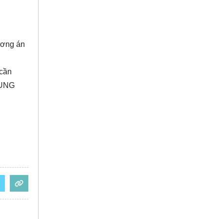
ương án
 cần
RUNG