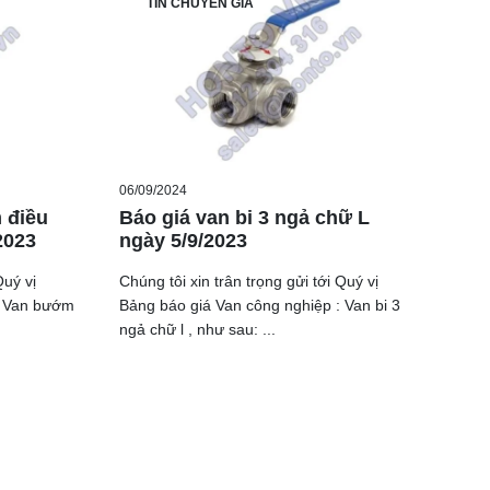
TIN CHUYÊN GIA
06/09/2024
 điều
Báo giá van bi 3 ngả chữ L
2023
ngày 5/9/2023
Quý vị
Chúng tôi xin trân trọng gửi tới Quý vị
: Van bướm
Bảng báo giá Van công nghiệp : Van bi 3
ngả chữ l , như sau: ...