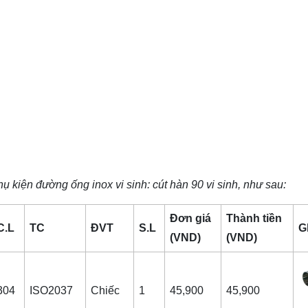
ụ kiện đường ống inox vi sinh
: cút hàn 90 vi sinh, như sau:
Đơn giá
Thành tiền
C.L
TC
ĐVT
S.L
G
(VND)
(VND)
304
ISO2037
Chiếc
1
45,900
45,900