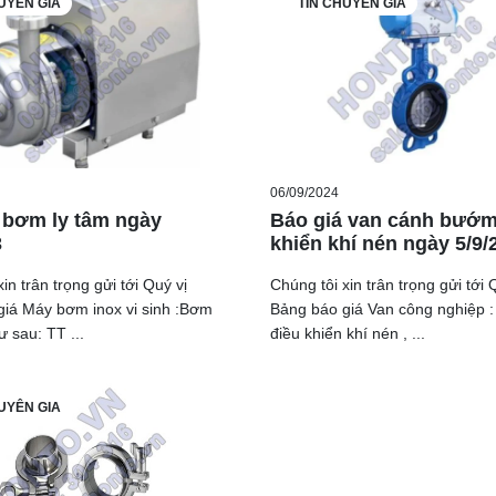
UYÊN GIA
TIN CHUYÊN GIA
06/09/2024
 bơm ly tâm ngày
Báo giá van cánh bướm
3
khiển khí nén ngày 5/9/
in trân trọng gửi tới Quý vị
Chúng tôi xin trân trọng gửi tới 
iá Máy bơm inox vi sinh :Bơm
Bảng báo giá Van công nghiệp 
ư sau: TT ...
điều khiển khí nén , ...
UYÊN GIA