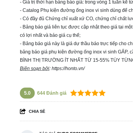
- Giá trị thời hạn bảng báo giá: trong vòng 1 tuần kể 
- Catalog Phụ kiện đường ống inox vi sinh dùng để
- Có đầy đủ Chứng chỉ xuất xứ CO, chứng chỉ chất l
- Bảng báo giá liên tục được cập nhật theo giá tại một
có lợi nhất và báo giá cụ thể;
- Bảng báo giá này là giá dự thầu báo trực tiếp cho 
bảng báo giá phụ kiện đường ống inox vi sinh GẤ
BÌNH THỊ TRƯỜNG ÍT NHẤT TỪ 15-55% TÙY TỪN
Biên soạn bởi
:
https://honto.vn/
5.0
644
Đánh giá
CHIA SẺ