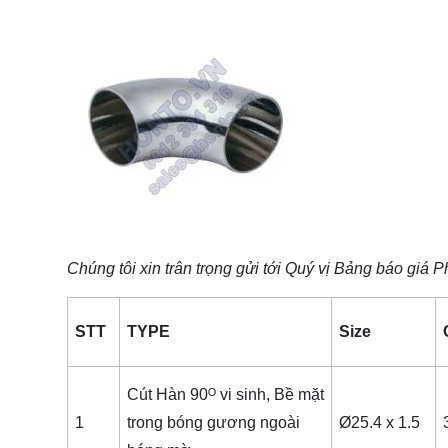
Chúng tôi xin trân trọng gửi tới Quý vị Bảng báo giá
Ph
STT
TYPE
Size
Cút Hàn 90ᴼ vi sinh, Bề mặt
1
trong bóng gương ngoài
Ø25.4 x 1.5