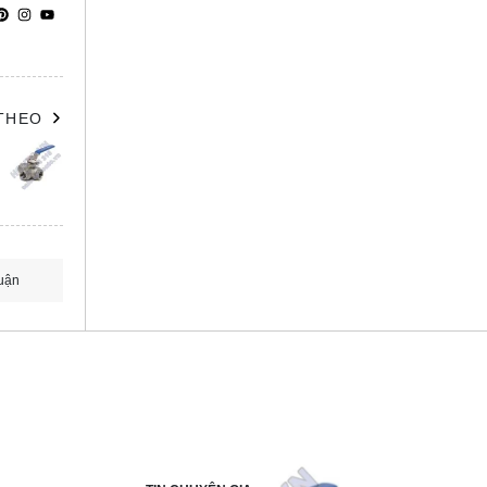
 THEO
uận