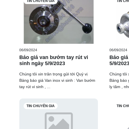
TIN CHUYÊN GIA
TIN CH
06/09/2024
06/09/2024
Báo giá van bướm tay rút vi
Báo giá
sinh ngày 5/9/2023
5/9/202
Chúng tôi xin trân trọng gửi tới Quý vị
Chúng tôi x
Bảng báo giá Van inox vi sinh : Van bướm
Bảng báo g
tay rút vi sinh , ...
ly tâm , nh
TIN CHUYÊN GIA
TIN CH