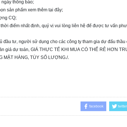
từ ngày thông báo;
 chọn sản phẩm xem thêm
tại đây
;
ượng CQ;
 thời điểm nhất định, quý vị vui lòng
liên hệ
để được tư vấn ph
chủ đầu tư, người sử dụng cho các công ty tham gia dự đấu thầu
P, cần giá dự toán, GIÁ THỰC TẾ KHI MUA CÓ THỂ RẺ HƠN T
G MẶT HÀNG, TÙY SỐ LƯỢNG./.
facebook
twitter