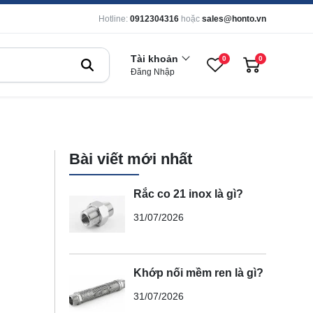
Hotline:
0912304316
hoặc
sales@honto.vn
Tài khoản
0
0
Đăng Nhập
Bài viết mới nhất
Rắc co 21 inox là gì?
31/07/2026
Khớp nối mềm ren là gì?
31/07/2026