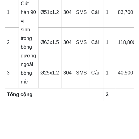
Cút
1
hàn 90
Ø51x1.2
304
SMS
Cái
1
83,700
vi
sinh,
trong
2
Ø63x1.5
304
SMS
Cái
1
118,800
bóng
gương
ngoài
3
Ø25x1.2
304
SMS
Cái
1
40,500
bóng
mờ
Tổng cộng
3