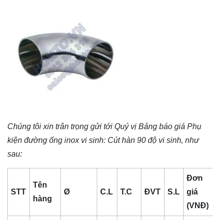
Chúng tôi xin trân trọng gửi tới Quý vị Bảng báo giá
Phụ
kiện đường ống inox vi sinh
: Cút hàn 90 độ vi sinh, như
sau:
Đơn
Tên
STT
Ø
C.L
T.C
ĐVT
S.L
giá
hàng
(VNĐ)