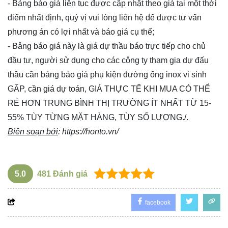
- Bảng báo giá liên tục được cập nhật theo giá tại một thời
điểm nhất định, quý vị vui lòng
liên hệ
để được tư vấn
phương án có lợi nhất và báo giá cụ thể;
- Bảng báo giá này là giá dự thầu báo trực tiếp cho chủ
đầu tư, người sử dụng cho các công ty tham gia dự đấu
thầu cần bảng báo giá phụ kiện đường ống inox vi sinh
GẤP, cần giá dự toán, GIÁ THỰC TẾ KHI MUA CÓ THỂ
RẺ HƠN TRUNG BÌNH THỊ TRƯỜNG ÍT NHẤT TỪ 15-
55% TÙY TỪNG MẶT HÀNG, TÙY SỐ LƯỢNG./.
Biên soạn bởi
:
https://honto.vn/
5.0
481
Đánh giá
facebook