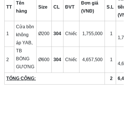
Tên
Đơn giá
TT
Size
CL
ĐVT
S.L
tiền
hàng
(VNĐ)
(VN
Cửa bồn
1
Ø200
304
Chiếc
1,755,000
1
không
1,75
áp YAB,
TB
BÓNG
2
Ø600
304
Chiếc
4,657,500
1
4,65
GƯƠNG
TỔNG CỘNG:
2
6,41