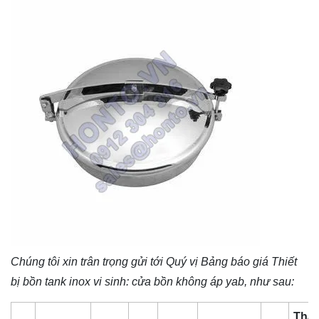
Chúng tôi xin trân trọng gửi tới Quý vị Bảng báo giá
Thiết
bị bồn tank inox vi sinh
: cửa bồn không áp ya
b
, như sau:
Thà