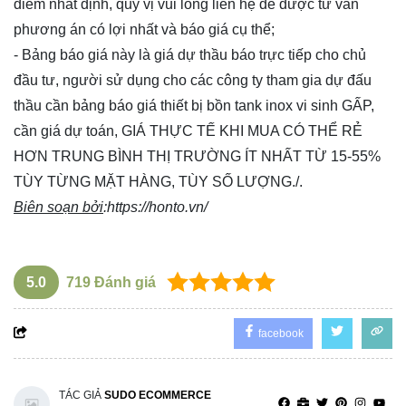
điểm nhất định, quý vị vui lòng
liên hệ
để được tư vấn
phương án có lợi nhất và báo giá cụ thể;
- Bảng báo giá này là giá dự thầu báo trực tiếp cho chủ
đầu tư, người sử dụng cho các công ty tham gia dự đấu
thầu cần bảng báo giá thiết bị bồn tank inox vi sinh GẤP,
cần giá dự toán, GIÁ THỰC TẾ KHI MUA CÓ THỂ RẺ
HƠN TRUNG BÌNH THỊ TRƯỜNG ÍT NHẤT TỪ 15-55%
TÙY TỪNG MẶT HÀNG, TÙY SỐ LƯỢNG./.
Biên soạn bởi
:
https://honto.vn/
5.0
719
Đánh giá
facebook
TÁC GIẢ
SUDO ECOMMERCE