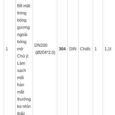
Bề mặt
trong
bóng
gương
ngoài
bóng
DN200
1
mờ
304
DIN
Chiếc
1
1,161
(Ø204*2.0)
Chú ý:
Làm
sạch
mối
hàn
mắt
thường
ko nhìn
thấy