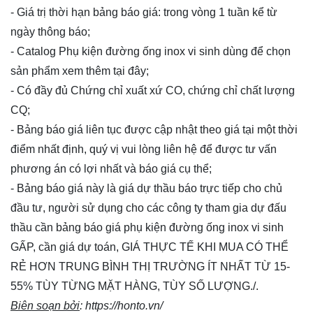
- Giá trị thời hạn bảng báo giá: trong vòng 1 tuần kể từ
ngày thông báo;
- Catalog Phụ kiện đường ống inox vi sinh dùng để chọn
sản phẩm xem thêm
tại đây
;
- Có đầy đủ Chứng chỉ xuất xứ CO, chứng chỉ chất lượng
CQ;
- Bảng báo giá liên tục được cập nhật theo giá tại một thời
điểm nhất định, quý vị vui lòng
liên hệ
để được tư vấn
phương án có lợi nhất và báo giá cụ thể;
- Bảng báo giá này là giá dự thầu báo trực tiếp cho chủ
đầu tư, người sử dụng cho các công ty tham gia dự đấu
thầu cần bảng báo giá phụ kiện đường ống inox vi sinh
GẤP, cần giá dự toán, GIÁ THỰC TẾ KHI MUA CÓ THỂ
RẺ HƠN TRUNG BÌNH THỊ TRƯỜNG ÍT NHẤT TỪ 15-
55% TÙY TỪNG MẶT HÀNG, TÙY SỐ LƯỢNG./.
Biên soạn bởi
:
https://honto.vn/