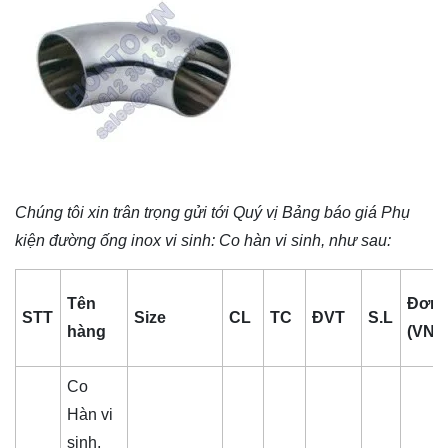
Chúng tôi xin trân trọng gửi tới Quý vị Bảng báo giá
Phụ
kiện đường ống inox vi sinh
: Co hàn vi sinh, như sau:
Tên
Đơn 
STT
Size
CL
TC
ĐVT
S.L
hàng
(VNĐ
Co
Hàn vi
sinh,