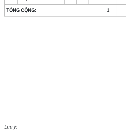
TỔNG CỘNG:
1
Lưu ý: