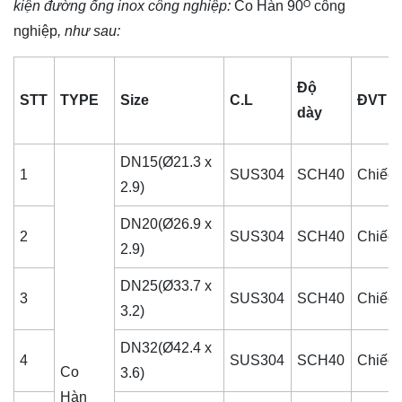
kiện đường ống inox công nghiệp
:
Co Hàn 90ᴼ công
nghiệp
, như sau:
Độ
STT
TYPE
Size
C.L
ĐVT
dày
DN15(Ø21.3 x
1
SUS304
SCH40
Chiếc
2.9)
DN20(Ø26.9 x
2
SUS304
SCH40
Chiếc
2.9)
DN25(Ø33.7 x
3
SUS304
SCH40
Chiếc
3.2)
DN32(Ø42.4 x
4
SUS304
SCH40
Chiếc
Co
3.6)
Hàn