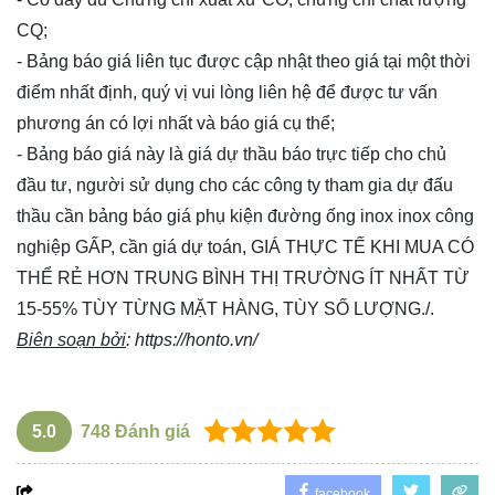
CQ;
- Bảng báo giá liên tục được cập nhật theo giá tại một thời
điểm nhất định, quý vị vui lòng
liên hệ
để được tư vấn
phương án có lợi nhất và báo giá cụ thể;
- Bảng báo giá này là giá dự thầu báo trực tiếp cho chủ
đầu tư, người sử dụng cho các công ty tham gia dự đấu
thầu cần bảng báo giá phụ kiện đường ống inox inox công
nghiệp GẤP, cần giá dự toán, GIÁ THỰC TẾ KHI MUA CÓ
THỂ RẺ HƠN TRUNG BÌNH THỊ TRƯỜNG ÍT NHẤT TỪ
15-55% TÙY TỪNG MẶT HÀNG, TÙY SỐ LƯỢNG./.
Biên soạn bởi
:
https://honto.vn/
5.0
748
Đánh giá
facebook