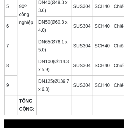
DN40(Ø48.3 x
5
90ᴼ
SUS304
SCH40
Chiếc
3.6)
công
DN50(Ø60.3 x
nghiệp
6
SUS304
SCH40
Chiếc
4.0)
DN65(Ø76.1 x
7
SUS304
SCH40
Chiếc
5.0)
DN100(Ø114.3
8
SUS304
SCH40
Chiếc
x 5.9)
DN125(Ø139.7
9
SUS304
SCH40
Chiếc
x 6.3)
TỔNG
CỘNG: