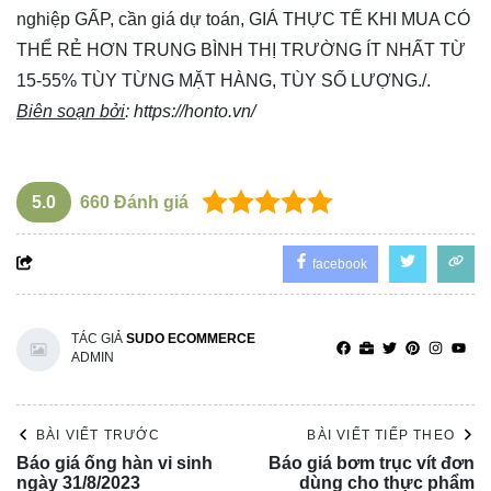
nghiệp GẤP, cần giá dự toán, GIÁ THỰC TẾ KHI MUA CÓ
THỂ RẺ HƠN TRUNG BÌNH THỊ TRƯỜNG ÍT NHẤT TỪ
15-55% TÙY TỪNG MẶT HÀNG, TÙY SỐ LƯỢNG./.
Biên soạn bởi
:
https://honto.vn/
5.0
660
Đánh giá
facebook
TÁC GIẢ
SUDO ECOMMERCE
ADMIN
BÀI VIẾT TRƯỚC
BÀI VIẾT TIẾP THEO
Báo giá ống hàn vi sinh
Báo giá bơm trục vít đơn
ngày 31/8/2023
dùng cho thực phẩm