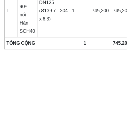
DN125
90ᴼ
1
(Ø139.7
304
1
745,200
745,200
nối
x 6.3)
Hàn,
SCH40
TỔNG CỘNG
1
745,200