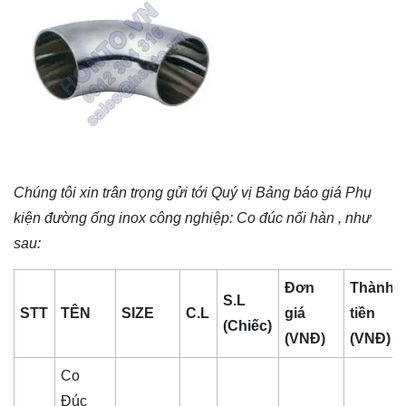
Chúng tôi xin trân trọng gửi tới Quý vị Bảng báo giá
Phụ
kiện đường ống inox công nghiệp
: Co đúc nối hàn , như
sau:
Đơn
Thành
S.L
STT
TÊN
SIZE
C.L
giá
tiền
(Chiếc)
(VNĐ)
(VNĐ)
Co
Đúc