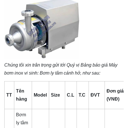
Chúng tôi xin trân trọng gửi tới Quý vị Bảng báo giá
Máy
bơm inox vi sinh
: Bơm ly tâm cánh hở, như sau:
Tên
Đơn giá
TT
Model
Size
C.L
T.C
ĐVT
hàng
(VNĐ)
Bơm
ly tâm