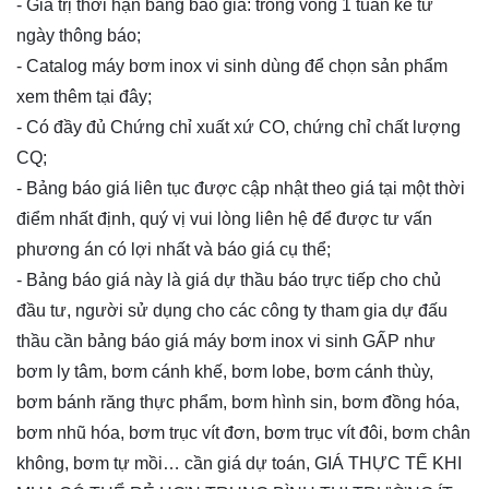
- Giá trị thời hạn bảng báo giá: trong vòng 1 tuần kể từ
ngày thông báo;
- Catalog máy bơm inox vi sinh dùng để chọn sản phẩm
xem thêm
tại đây
;
- Có đầy đủ Chứng chỉ xuất xứ CO, chứng chỉ chất lượng
CQ;
- Bảng báo giá liên tục được cập nhật theo giá tại một thời
điểm nhất định, quý vị vui lòng
liên hệ
để được tư vấn
phương án có lợi nhất và báo giá cụ thể;
- Bảng báo giá này là giá dự thầu báo trực tiếp cho chủ
đầu tư, người sử dụng cho các công ty tham gia dự đấu
thầu cần bảng báo giá máy bơm inox vi sinh GẤP như
bơm ly tâm, bơm cánh khế, bơm lobe, bơm cánh thùy,
bơm bánh răng thực phẩm, bơm hình sin, bơm đồng hóa,
bơm nhũ hóa, bơm trục vít đơn, bơm trục vít đôi, bơm chân
không, bơm tự mồi… cần giá dự toán, GIÁ THỰC TẾ KHI