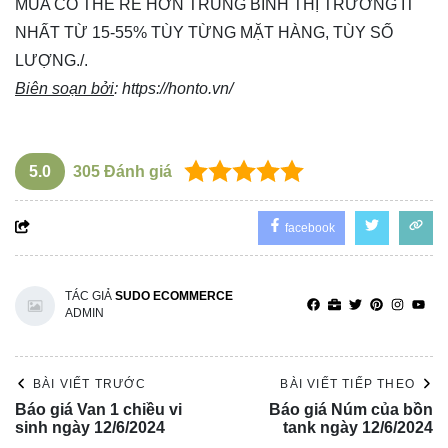
MUA CÓ THỂ RẺ HƠN TRUNG BÌNH THỊ TRƯỜNG ÍT
NHẤT TỪ 15-55% TÙY TỪNG MẶT HÀNG, TÙY SỐ
LƯỢNG./.
Biên soạn bởi
:
https://honto.vn/
5.0
305
Đánh giá
facebook
TÁC GIẢ
SUDO ECOMMERCE
ADMIN
BÀI VIẾT TRƯỚC
BÀI VIẾT TIẾP THEO
Báo giá Van 1 chiều vi
Báo giá Núm của bồn
sinh ngày 12/6/2024
tank ngày 12/6/2024