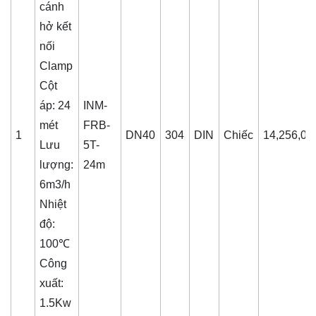
cánh
hở kết
nối
Clamp
Cột
áp: 24
INM-
mét
FRB-
1
DN40
304
DIN
Chiếc
14,256,00
Lưu
5T-
lượng:
24m
6m3/h
Nhiệt
độ:
100℃
Công
xuất:
1.5Kw