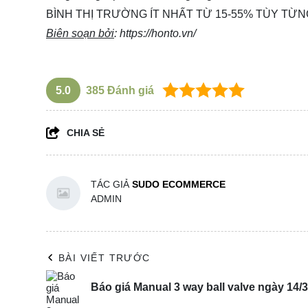
BÌNH THỊ TRƯỜNG ÍT NHẤT TỪ 15-55% TÙY TỪN
Biên soạn bởi
:
https://honto.vn/
5.0
385
Đánh giá
CHIA SẺ
TÁC GIẢ
SUDO ECOMMERCE
ADMIN
BÀI VIẾT TRƯỚC
Báo giá Manual 3 way ball valve ngày 14/