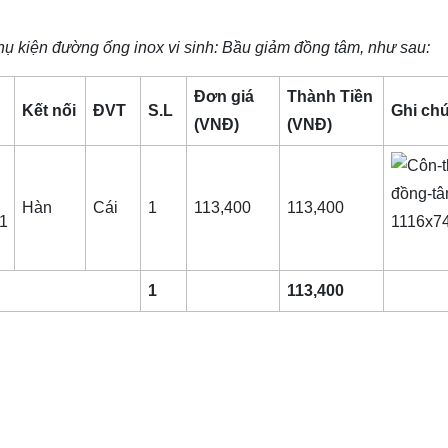
ụ kiện đường ống inox vi sinh
: Bầu giảm đồng tâm, như sau:
Đơn giá
Thành Tiền
Kết nối
ĐVT
S.L
Ghi ch
(VNĐ)
(VNĐ)
Hàn
Cái
1
113,400
113,400
1
1
113,400