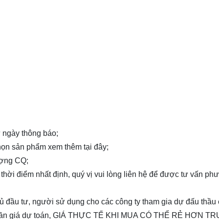
từ ngày thông báo;
 chọn sản phẩm xem thêm
tại đây
;
ượng CQ;
 thời điểm nhất định, quý vị vui lòng
liên hệ
để được tư vấn ph
chủ đầu tư, người sử dụng cho các công ty tham gia dự đấu thầu
P, cần giá dự toán, GIÁ THỰC TẾ KHI MUA CÓ THỂ RẺ HƠN T