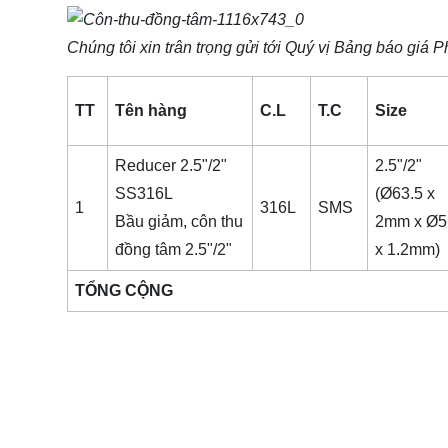
Chúng tôi xin trân trọng gửi tới Quý vị Bảng báo giá
Ph
TT
Tên hàng
C.L
T.C
Size
Reducer 2.5"/2"
2.5"/2"
SS316L
(Ø63.5 x
1
316L
SMS
Bầu giảm, côn thu
2mm x Ø5
đồng tâm 2.5"/2"
x 1.2mm)
TỔNG CỘNG