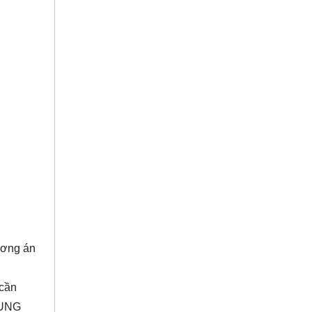
ương án
 cần
RUNG