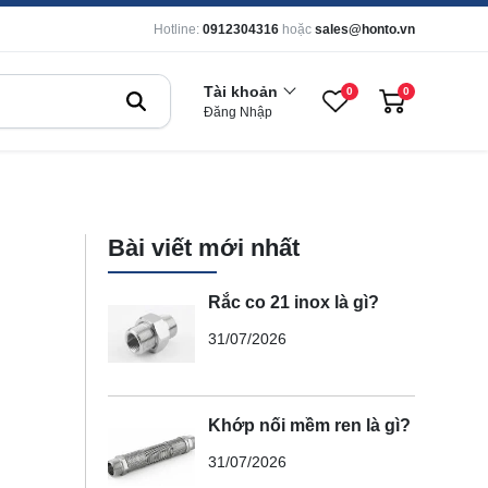
Hotline:
0912304316
hoặc
sales@honto.vn
Tài khoản
0
0
Đăng Nhập
Bài viết mới nhất
Rắc co 21 inox là gì?
31/07/2026
Khớp nối mềm ren là gì?
31/07/2026