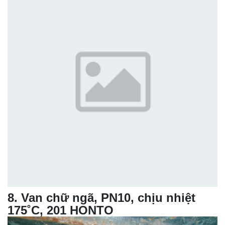
8
.
Van chữ ngã, PN10, chịu nhiệt
175˚C, 201 HONTO