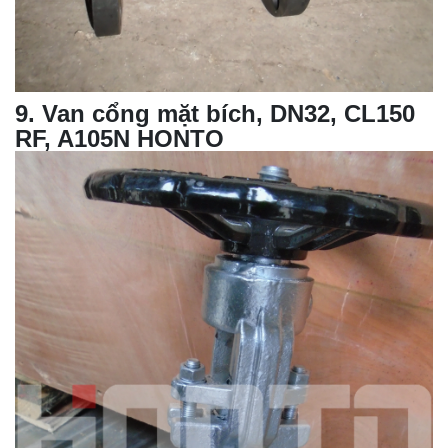
9
.
Van cổng mặt bích, DN32, CL150
RF, A105N HONTO