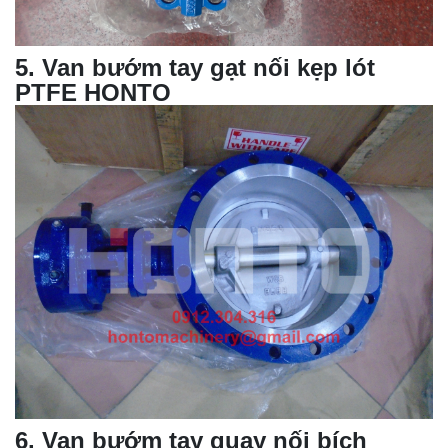
5
.
Van bướm tay gạt nối kẹp lót
PTFE HONTO
6
.
Van bướm tay quay nối bích