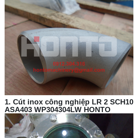
1
.
Cút inox công nghiệp LR 2 SCH10
ASA403 WP304304LW HONTO