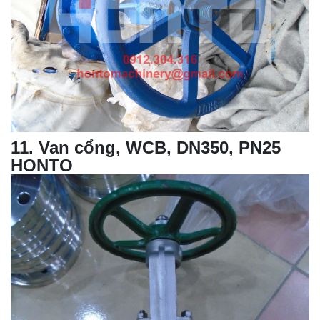
11
.
Van cổng, WCB, DN350, PN25
HONTO