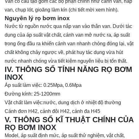
Van có cấu tạo gồm các bộ phận chính như cánh van, nắp
van, chụp lót, gioăng làm kín (chi tiết mời xem hình).
Nguyên lý rọ bơm inox
Nước từ nguồn nước qua nắp van vào thân van. Dưới tác
dụng của áp suất vật chất, cánh van mở nước ra, áp suất
trong ống đầu ra khiến cánh van nhanh chóng đóng lại, vật
chất không chảy ngược về, phát huy tác dụng vừa hút
nước nhanh chóng vừa tiết kiệm nguyên liệu bị tổn thất.
IV. THÔNG SỐ TÍNH NĂNG RỌ BƠM
INOX
Áp suất làm việc: 0.25Mpa, 0.6Mpa
Đường kính: 25-1200mm
Vật chất làm việc:nước, dung dịch ở nhiệt độ thường
Cánh đơn H42, cánh đôi H42, cánh đa H45
V. THÔNG SỐ KĨ THUẬT CHÍNH CỦA
RỌ BƠM INOX
Model, áp suất định mức, áp suất thử nghiệm, vật chất,