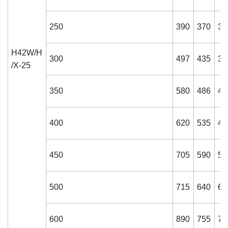
250
390
370
33
H42W/H
300
497
435
39
/X-25
350
580
486
44
400
620
535
49
450
705
590
55
500
715
640
60
600
890
755
70