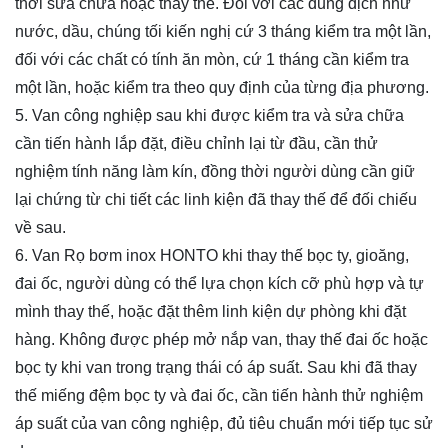
thời sửa chữa hoặc thay thế. Đối với các dung dịch như
nước, dầu, chúng tối kiến nghị cứ 3 tháng kiểm tra một lần,
đối với các chất có tính ăn mòn, cứ 1 tháng cần kiểm tra
một lần, hoặc kiểm tra theo quy định của từng địa phương.
5. Van công nghiệp sau khi được kiểm tra và sửa chữa
cần tiến hành lắp đặt, điều chỉnh lại từ đầu, cần thử
nghiệm tính năng làm kín, đồng thời người dùng cần giữ
lại chứng từ chi tiết các linh kiện đã thay thế để đối chiếu
về sau.
6. Van Rọ bơm inox HONTO khi thay thế bọc ty, gioăng,
đai ốc, người dùng có thể lựa chọn kích cỡ phù hợp và tự
mình thay thế, hoặc đặt thêm linh kiện dự phòng khi đặt
hàng. Không được phép mở nắp van, thay thế đai ốc hoặc
bọc ty khi van trong trạng thái có áp suất. Sau khi đã thay
thế miếng đệm bọc ty và đai ốc, cần tiến hành thử nghiệm
áp suất của van công nghiệp, đủ tiêu chuẩn mới tiếp tục sử