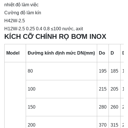
nhiệt độ làm việc
Cường độ làm kín
H42W-2.5
H12W-2.5 0.25 0.4 0.8 ≤100 nước, axit
KÍCH CỠ CHÍNH RỌ BƠM INOX
Model
Đường kính định mức DN(mm)
Do
D
D
80
195
185
15
100
215
205
17
150
280
260
22
200
370
315
28