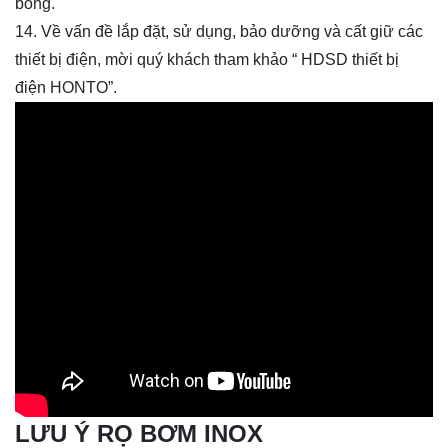
bỏng.
14. Về vấn đề lắp đặt, sử dụng, bảo dưỡng và cất giữ các
thiết bị điện, mời quý khách tham khảo “ HDSD thiết bị
điện HONTO”.
LƯU Ý RỌ BƠM INOX