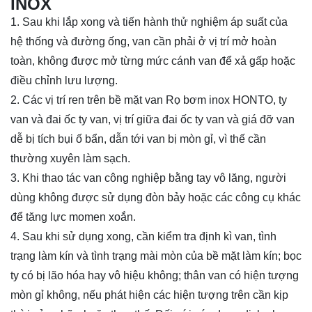
INOX
1. Sau khi lắp xong và tiến hành thử nghiệm áp suất của
hệ thống và đường ống, van cần phải ở vị trí mở hoàn
toàn, không được mở từng mức cánh van để xả gấp hoặc
điều chỉnh lưu lượng.
2. Các vị trí ren trên bề mặt van Rọ bơm inox HONTO, ty
van và đai ốc ty van, vị trí giữa đai ốc ty van và giá đỡ van
dễ bị tích bụi ố bẩn, dẫn tới van bị mòn gỉ, vì thế cần
thường xuyên làm sạch.
3. Khi thao tác van công nghiệp bằng tay vô lăng, người
dùng không được sử dụng đòn bảy hoặc các công cụ khác
để tăng lực momen xoắn.
4. Sau khi sử dụng xong, cần kiểm tra định kì van, tình
trạng làm kín và tình trạng mài mòn của bề mặt làm kín; bọc
ty có bị lão hóa hay vô hiệu không; thân van có hiện tượng
mòn gỉ không, nếu phát hiện các hiện tượng trên cần kịp