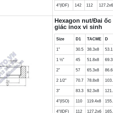
4”(IDF)
142
112
127.2x
Hexagon nut/Đai ốc 
giác inox vi sinh
Size
D1
TACME
D
1”
30.5
38.3x8
53.1
1 ½”
45
51.8x8
69.3
2”
57
65.3x8
86.6
2 1/2”
70.7
78.8x8
103
3”
83.3
92.3x8
121
4”(ISO)
110
119.4x8
155
4”(IDF)
112
127.2x6
165