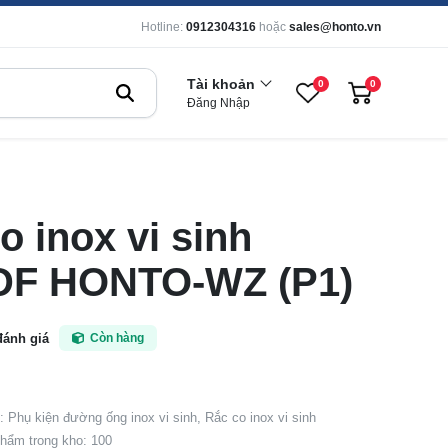
Hotline:
0912304316
hoặc
sales@honto.vn
Tài khoản
0
0
Đăng Nhập
o inox vi sinh
IDF HONTO-WZ (P1)
đánh giá
Còn hàng
 Phụ kiện đường ống inox vi sinh, Rắc co inox vi sinh
hẩm trong kho: 100