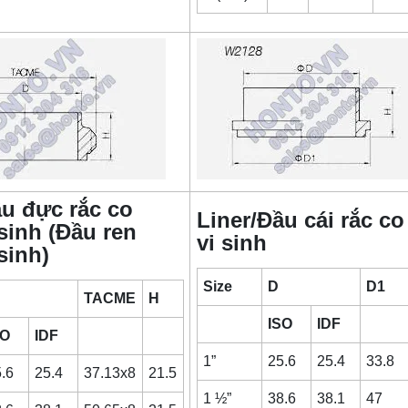
u đực rắc co
Liner/Đầu cái rắc co
 sinh (Đầu ren
vi sinh
sinh)
Size
D
D1
TACME
H
ISO
IDF
SO
IDF
1”
25.6
25.4
33.8
.6
25.4
37.13x8
21.5
1 ½”
38.6
38.1
47