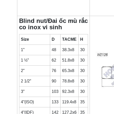
Blind nut/Đai ốc mù rắc
co inox vi sinh
Size
D
TACME
H
1”
48
38.3x8
30
1 ½”
62
51.8x8
30
2”
76
65.3x8
30
2 1/2”
90
78.8x8
30
3”
103
92.3x8
30
4”(ISO)
133
119.4x8
35
4”(IDF)
142
127.2x6
35