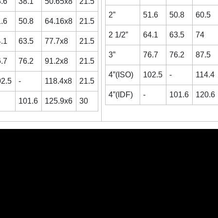
.6
38.1
50.65x8
21.5
2”
51.6
50.8
60.5
.6
50.8
64.16x8
21.5
2 1/2”
64.1
63.5
74
.1
63.5
77.7x8
21.5
3”
76.7
76.2
87.5
.7
76.2
91.2x8
21.5
4”(ISO)
102.5
-
114.4
02.5
-
118.4x8
21.5
4”(IDF)
-
101.6
120.6
101.6
125.9x6
30