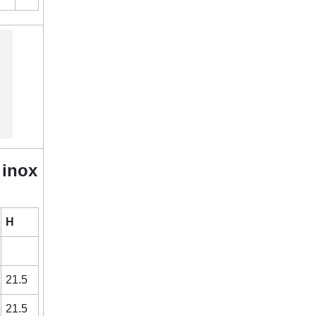
 inox
H
21.5
21.5