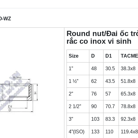
TO-WZ
Round nut/Đai ốc tr
rắc co inox vi sinh
Size
D
D1
TACM
1”
48
30.5
38.3x8
1 ½”
62
43.5
51.8x8
2”
76
57
65.3x8
2 1/2”
90
70.7
78.8x8
3”
103
83.3
92.3x8
4”(ISO)
133
110
119.4x