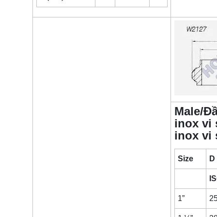
Male/Đầ
inox vi
inox vi 
Size
D
I
1”
25