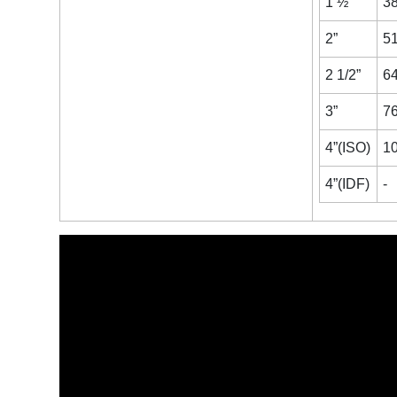
1 ½”
38
2”
51
2 1/2”
64
3”
76
4”(ISO)
1
4”(IDF)
-