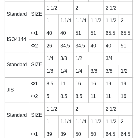
1.1/2
2
2.1/2
3
Standard
SIZE
1
1.1/4
1.1/4
1.1/2
1.1/2
2
2
Φ1
40
40
51
51
65.5
65.5
7
ISO4144
Φ2
26
34.5
34.5
40
40
51
5
1/4
3/8
1/2
3/4
1
Standard
SIZE
1/8
1/4
1/4
3/8
3/8
1/2
1
Φ1
8.5
11
16
16
19
19
2
JIS
Φ2
5
8.5
8.5
11
11
16
1
1.1/2
2
2.1/2
3
Standard
SIZE
1
1.1/4
1.1/4
1.1/2
1.1/2
2
2
Φ1
39
39
50
50
64.5
64.5
7