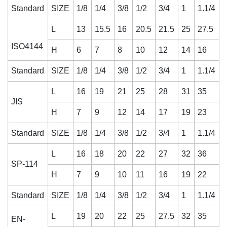
Standard
SIZE
1/8
1/4
3/8
1/2
3/4
1
1.1/4
1
L
13
15.5
16
20.5
21.5
25
27.5
2
ISO4144
H
6
7
8
10
12
14
16
Standard
SIZE
1/8
1/4
3/8
1/2
3/4
1
1.1/4
1
L
16
19
21
25
28
31
35
JIS
H
7
9
12
14
17
19
23
Standard
SIZE
1/8
1/4
3/8
1/2
3/4
1
1.1/4
1
L
16
18
20
22
27
32
36
SP-114
H
7
9
10
11
16
19
22
Standard
SIZE
1/8
1/4
3/8
1/2
3/4
1
1.1/4
1
L
19
20
22
25
27.5
32
35
EN-