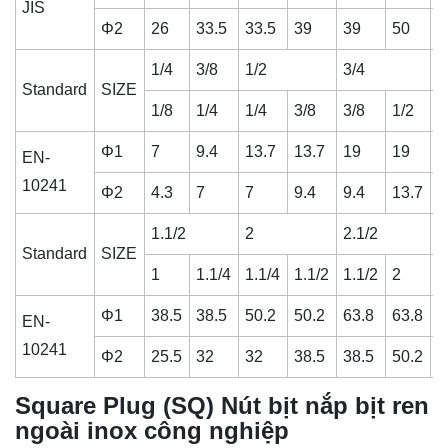
JIS
Φ2
26
33.5
33.5
39
39
50
5
1/4
3/8
1/2
3/4
1
Standard
SIZE
1/8
1/4
1/4
3/8
3/8
1/2
1
Φ1
7
9.4
13.7
13.7
19
19
2
EN-
10241
Φ2
4.3
7
7
9.4
9.4
13.7
1
1.1/2
2
2.1/2
3
Standard
SIZE
1
1.1/4
1.1/4
1.1/2
1.1/2
2
2
Φ1
38.5
38.5
50.2
50.2
63.8
63.8
7
EN-
10241
Φ2
25.5
32
32
38.5
38.5
50.2
5
Square Plug (SQ) Nút bịt nắp bịt ren
ngoài inox công nghiệp