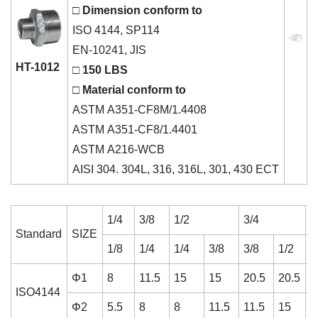
□ Dimension conform to
ISO 4144, SP114
EN-10241, JIS
HT-1012
□ 150 LBS
□ Material conform to
ASTM A351-CF8M/1.4408
ASTM A351-CF8/1.4401
ASTM A216-WCB
AISI 304. 304L, 316, 316L, 301, 430 ECT
1/4
3/8
1/2
3/4
1
Standard
SIZE
1/8
1/4
1/4
3/8
3/8
1/2
1
Φ1
8
11.5
15
15
20.5
20.5
2
ISO4144
Φ2
5.5
8
8
11.5
11.5
15
1