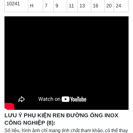
10241
H
7
9
11
13
16
20
24
LƯU Ý PHỤ KIỆN REN ĐƯỜNG ỐNG INOX
CÔNG NGHIỆP (8):
Số liệu, hình ảnh chỉ mang tính chất tham khảo, có thể thay