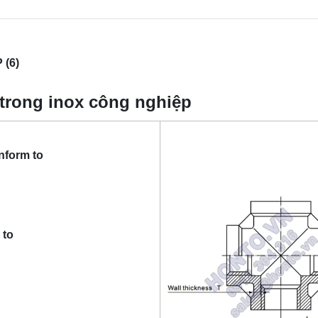
(6)
 trong inox công nghiệp
nform to
 to