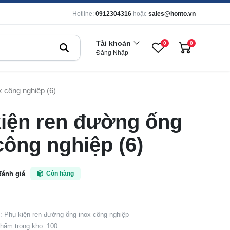
Hotline:
0912304316
hoặc
sales@honto.vn
Tài khoản
0
0
Đăng Nhập
 công nghiệp (6)
iện ren đường ống
công nghiệp (6)
đánh giá
Còn hàng
 Phụ kiện ren đường ống inox công nghiệp
hẩm trong kho: 100