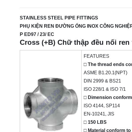
STAINLESS STEEL PIPE FITTINGS
PHỤ KIỆN REN ĐƯỜNG ỐNG INOX CÔNG NGHIỆP 
P ED97 / 23/ EC
Cross (+B) Chữ thập đều nối ren
FEATURES
□ The thread ends co
ASME B1.20.1(NPT)
DIN 2999 & BS21
ISO 228/1 & ISO 7/1
□ Dimension conform
ISO 4144, SP114
EN-10241, JIS
□ 150 LBS
□ Material conform to