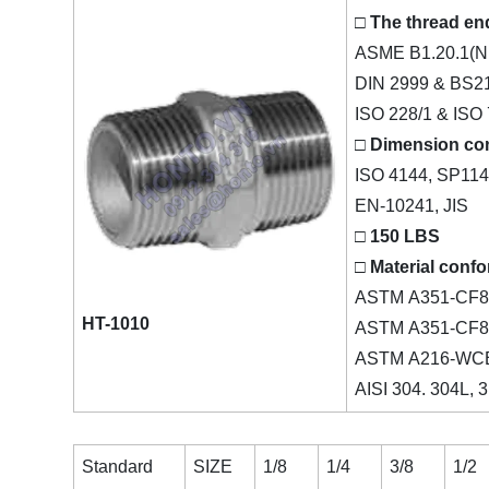
□ The thread en
ASME B1.20.1(N
DIN 2999 & BS2
ISO 228/1 & ISO 
□ Dimension co
ISO 4144, SP114
EN-10241, JIS
□ 150 LBS
□ Material confo
ASTM A351-CF8
HT-1010
ASTM A351-CF8/
ASTM A216-WC
AISI 304. 304L, 
Standard
SIZE
1/8
1/4
3/8
1/2