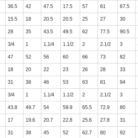
36.5
42
47.5
17.5
57
61
67.5
15.5
18
20.5
20.5
25
27
30
28
35
43.5
49.5
62
77.5
90.5
3/4
1
1.1/4
1.1/2
2
2.1/2
3
47
52
56
60
66
73
82
18
20
22
23
26
28
33
31
38
46
53
63
81
94
3/4
1
1.1/4
1.1/2
2
2.1/2
3
43.8
49.7
54
59.9
65.5
72.9
80
17
19.6
20.7
22.8
25.6
27.8
31
31
38
45
52
62.7
80
92