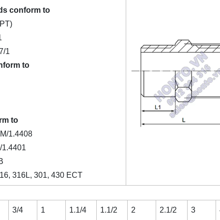
ds conform to
PT)
1
7/1
nform to
rm to
M/1.4408
1.4401
B
316, 316L, 301, 430 ECT
3/4
1
1.1/4
1.1/2
2
2.1/2
3