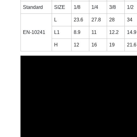
Standard
SIZE
1/8
1/4
3/8
1/2
L
23.6
27.8
28
34
EN-10241
L1
8.9
11
12.2
14.9
H
12
16
19
21.6