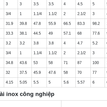
3
3
3.5
3.5
4
4.5
5
3/4
1
1.1/4
1.1/2
2
2.1/2
3
31.9
39.8
47.8
55.9
66.5
83.3
98.2
33.3
38.1
44.5
49
57.1
68
77.6
3.2
3.2
3.8
3.8
4
4.7
5.2
3/4
1
1.1/4
1.1/2
2
2.1/2
3
34.8
43.6
53
58
71
87
100
32
37.5
45.9
47.6
58
70
77
4.15
5.05
5.5
5
5.6
5.57
6
oài inox công nghiệp