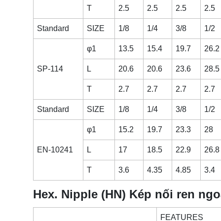
T
2.5
2.5
2.5
2.5
Standard
SIZE
1/8
1/4
3/8
1/2
φ1
13.5
15.4
19.7
26.2
SP-114
L
20.6
20.6
23.6
28.5
T
2.7
2.7
2.7
2.7
Standard
SIZE
1/8
1/4
3/8
1/2
φ1
15.2
19.7
23.3
28
EN-10241
L
17
18.5
22.9
26.8
T
3.6
4.35
4.85
3.4
Hex. Nipple (HN) Kép nối ren ng
FEATURES