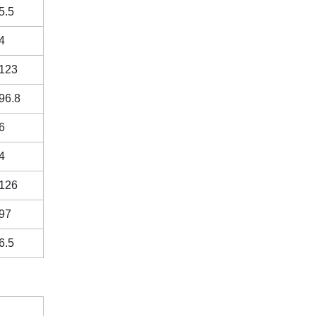
5.5
4
123
96.8
6
4
126
97
6.5