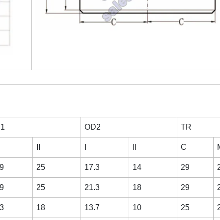
1
OD2
TR
II
I
II
C
9
25
17.3
14
29
9
25
21.3
18
29
3
18
13.7
10
25