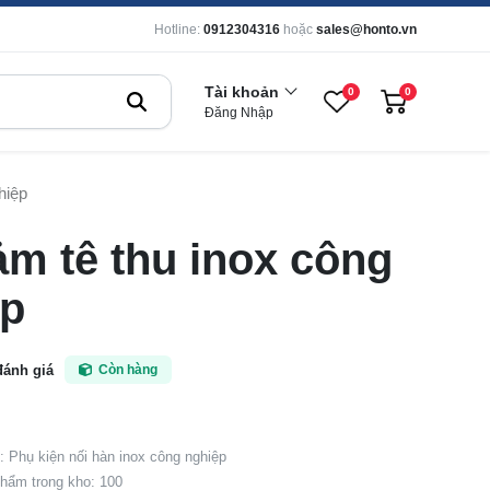
Hotline:
0912304316
hoặc
sales@honto.vn
Tài khoản
0
0
Đăng Nhập
hiệp
ảm tê thu inox công
ệp
đánh giá
Còn hàng
 Phụ kiện nối hàn inox công nghiệp
hẩm trong kho: 100