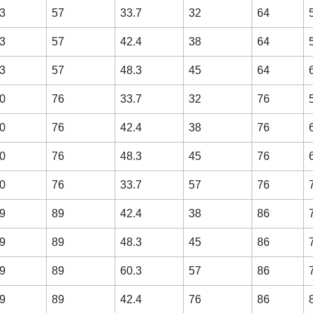
3
57
33.7
32
64
3
57
42.4
38
64
3
57
48.3
45
64
0
76
33.7
32
76
0
76
42.4
38
76
0
76
48.3
45
76
0
76
33.7
57
76
9
89
42.4
38
86
9
89
48.3
45
86
9
89
60.3
57
86
9
89
42.4
76
86