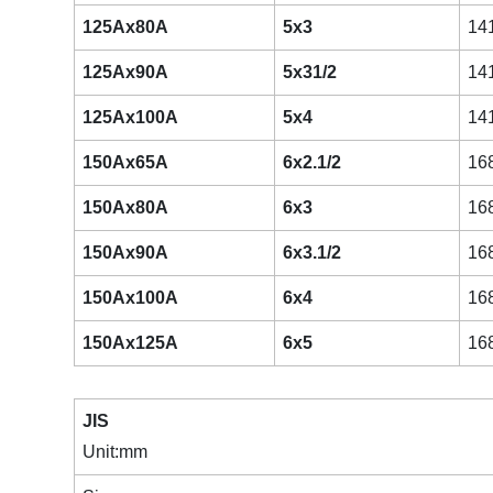
125Ax80A
5x3
14
125Ax90A
5x31/2
14
125Ax100A
5x4
14
150Ax65A
6x2.1/2
16
150Ax80A
6x3
16
150Ax90A
6x3.1/2
16
150Ax100A
6x4
16
150Ax125A
6x5
16
JIS
Unit:mm