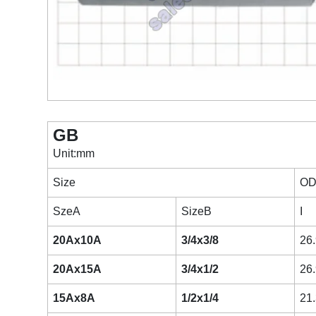
GB
Unit:mm
Size
OD
SzeA
SizeB
I
20Ax10A
3/4x3/8
26.
20Ax15A
3/4x1/2
26.
15Ax8A
1/2x1/4
21.