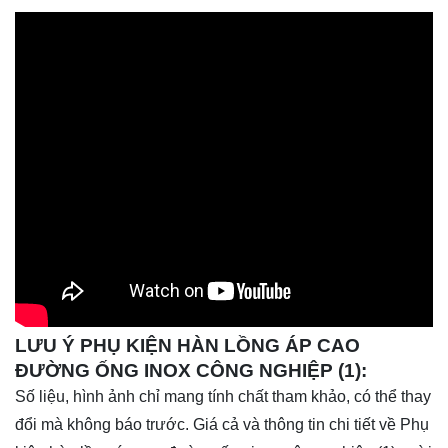
LƯU Ý PHỤ KIỆN HÀN LỒNG ÁP CAO
ĐƯỜNG ỐNG INOX CÔNG NGHIỆP (1):
Số liệu, hình ảnh chỉ mang tính chất tham khảo, có thể thay
đổi mà không báo trước. Giá cả và thông tin chi tiết về Phụ