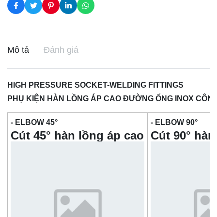
Mô tả
Đánh giá
HIGH PRESSURE SOCKET-WELDING FITTINGS
PHỤ KIỆN HÀN LỒNG ÁP CAO ĐƯỜNG ỐNG INOX CÔNG 
- ELBOW 45
°
- ELBOW 90°
Cút 45° hàn lồng áp cao
Cút 90° hàn