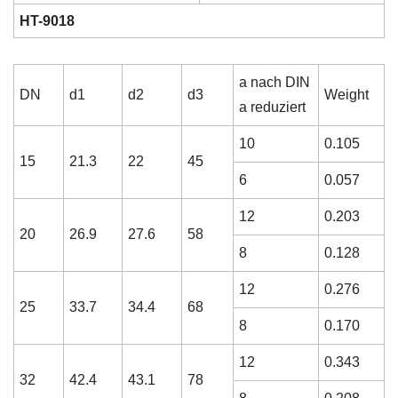
HT-9018
a nach DIN
DN
d1
d2
d3
Weight
a reduziert
10
0.105
15
21.3
22
45
6
0.057
12
0.203
20
26.9
27.6
58
8
0.128
12
0.276
25
33.7
34.4
68
8
0.170
12
0.343
32
42.4
43.1
78