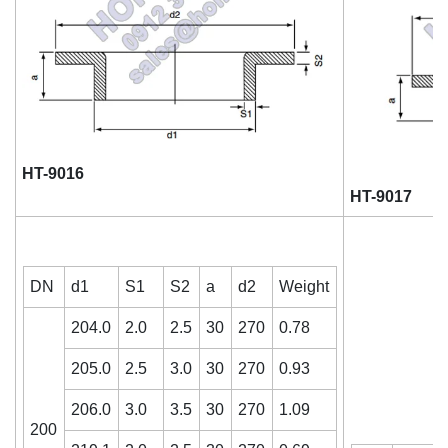
HT-9016
HT-9017
DN
d1
S1
S2
a
d2
Weight
204.0
2.0
2.5
30
270
0.78
205.0
2.5
3.0
30
270
0.93
206.0
3.0
3.5
30
270
1.09
200