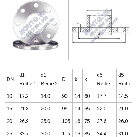
d1
d1
d5
d5
DN
D
b
k
Reihe 1
Reihe 2
Reihe 1
Reihe 2
10
17.2
14.0
90
14
60
17.7
14.5
15
21.3
20.0
95
14
65
22.0
21.0
20
26.9
25.0
105
16
75
27.6
26.0
25
33.7
30.0
115
16
85
34.4
31.0