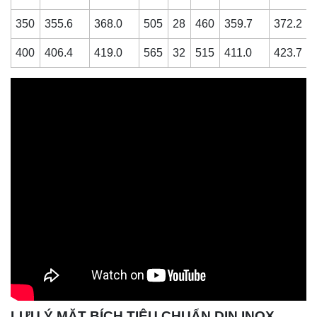
350
355.6
368.0
505
28
460
359.7
372.2
400
406.4
419.0
565
32
515
411.0
423.7
LƯU Ý MẶT BÍCH TIÊU CHUẨN DIN INOX