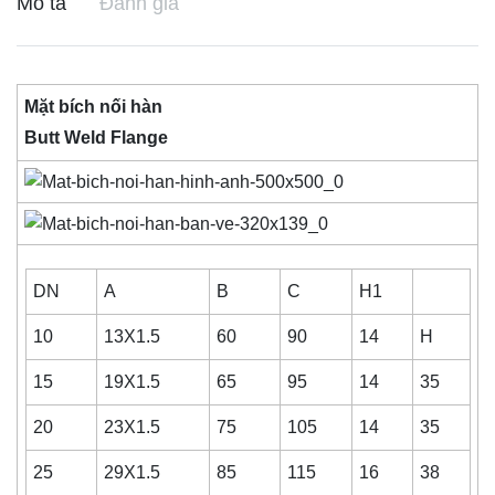
Mô tả
Đánh giá
Mặt bích nối hàn
Butt Weld Flange
DN
A
B
C
H1
10
13X1.5
60
90
14
H
15
19X1.5
65
95
14
35
20
23X1.5
75
105
14
35
25
29X1.5
85
115
16
38