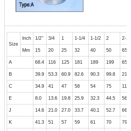
Inch
1/2'’
3/4
1
1-1/4
1-1/2
2
2-1/
Size
Mm
15
20
25
32
40
50
65
A
68.4
116
125
181
189
199
65
B
39.9
53.3
60.9
82.6
90.3
99.8
210
C
34.9
41
47
58
54
75
112
E
8.0
13.6
19.8
25.9
32.3
44.5
56.7
J
14.6
21.0
27.0
33.7
40.1
52.7
66.3
K
41.3
51
57
59
61
70
79