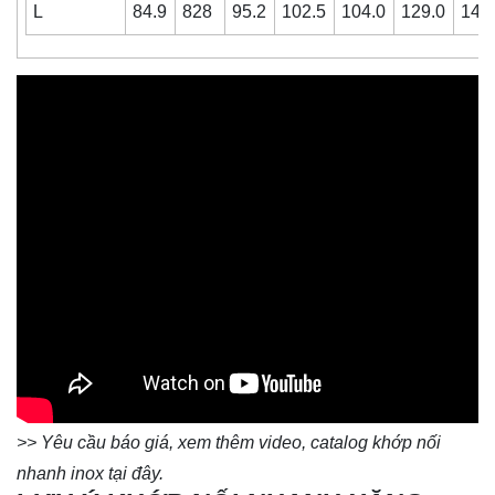
L
84.9
828
95.2
102.5
104.0
129.0
142
>> Yêu cầu báo giá, xem thêm video, catalog khớp nối
nhanh inox
tại đây
.