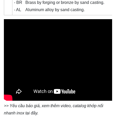
- BR Brass by forging or bronze by sand casting.
- AL Aluminum alloy by sand casting.
>> Yêu cầu báo giá, xem thêm video, catalog khớp nối
nhanh inox
tại đây
.