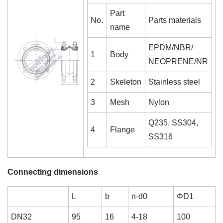
Part
No.
Parts materials
name
EPDM/NBR/
1
Body
NEOPRENE/NR
2
Skeleton
Stainless steel
3
Mesh
Nylon
Q235, SS304,
4
Flange
SS316
Connecting dimensions
L
b
n-d0
ΦD1
DN32
95
16
4-18
100