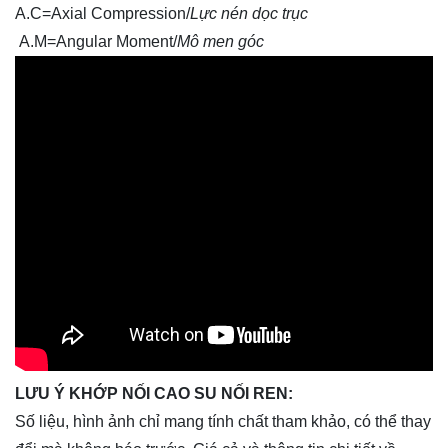
A.C=Axial Compression/
Lực nén dọc trục
A.M=Angular Moment/
Mô men góc
LƯU Ý KHỚP NỐI CAO SU NỐI REN:
Số liệu, hình ảnh chỉ mang tính chất tham khảo, có thể thay