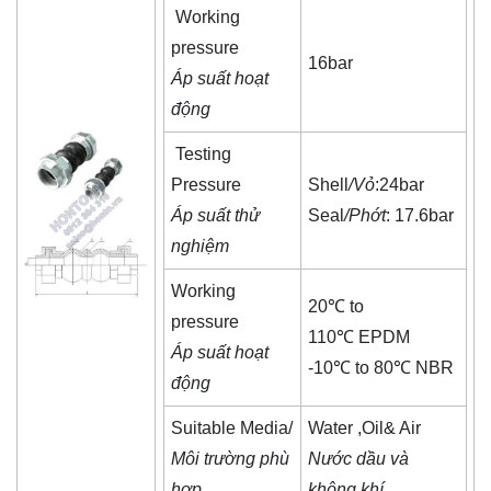
Working
pressure
16bar
Áp suất hoạt
động
Testing
Pressure
Shell
/Vỏ
:24bar
Áp suất thử
Seal
/Phớt
: 17.6bar
nghiệm
Working
20℃ to
pressure
110℃ EPDM
Áp suất hoạt
-10℃ to 80℃ NBR
động
Suitable Media/
Water ,Oil& Air
Môi trường phù
Nước dầu và
hợp
không khí