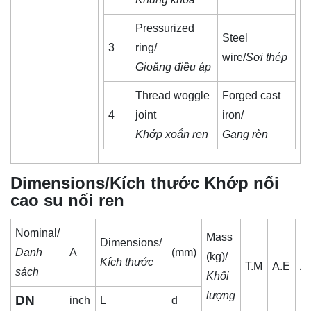
Pressurized
Steel
3
ring/
wire/
Sợi thép
Gioăng điều áp
Thread woggle
Forged cast
4
joint
iron/
Khớp xoắn ren
Gang rèn
Dimensions/Kích thước Khớp nối
cao su nối ren
Nominal/
Mass
Dimensions/
Danh
A
(mm)
(kg)/
Kích thước
T.M
A.E
A
sách
Khối
lượng
DN
inch
L
d