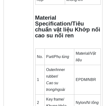
Material
Specification/Tiêu
chuẩn vật liệu Khớp nối
cao su nối ren
Material/
Vật
No.
Part/
Phụ tùng
liệu
Outer/inner
rubber/
1
EPDM/NBR
Cao su
trong/ngoài
Key frame/
2
Nylon/
Ni lông
Khung khóa