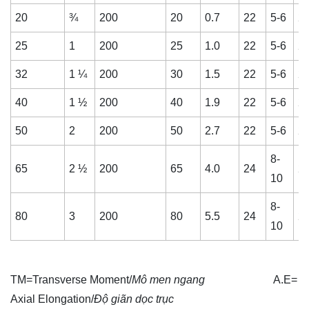
20
¾
200
20
0.7
22
5-6
2
25
1
200
25
1.0
22
5-6
2
32
1 ¼
200
30
1.5
22
5-6
2
40
1 ½
200
40
1.9
22
5-6
2
50
2
200
50
2.7
22
5-6
2
8-
65
2 ½
200
65
4.0
24
2
10
8-
80
3
200
80
5.5
24
2
10
TM=Transverse Moment/
Mô men ngang
A.E=
Axial Elongation/
Độ giãn dọc trục